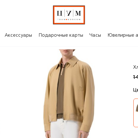
Аксессуары
Подарочные карты
Часы
Ювелирные а
Ki
Х
1
Ц