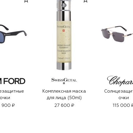
езащитные
Комплексная маска
Солнцезащи
очки
для лица (50ml)
очки
 900 ₽
27 600 ₽
115 000 