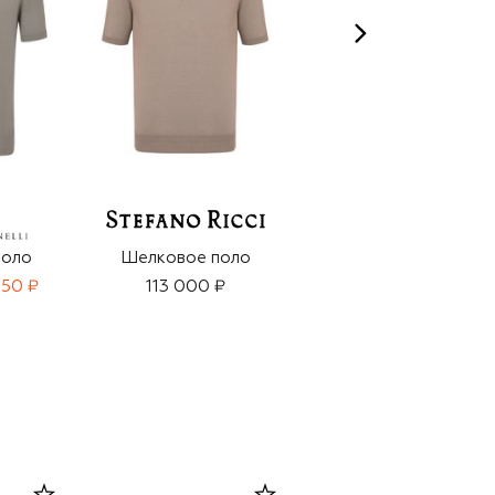
поло
Шелковое поло
Хлопковое поло
750 ₽
113 000 ₽
92 500 ₽
64 750 ₽
-
30
%