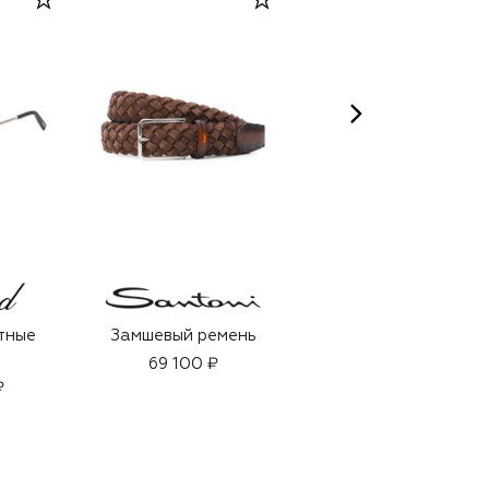
QMS MEDICOSMETICS
тные
Замшевый ремень
Дневная сыворотка
с коллагеном
69 100 ₽
(30ml)
₽
37 500 ₽