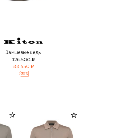
Замшевые кеды
126 500 ₽
88 550 ₽
-
30
%