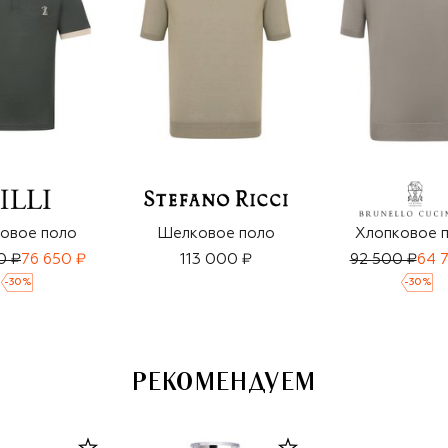
овое поло
Шелковое поло
Хлопковое 
0 ₽
76 650 ₽
113 000 ₽
92 500 ₽
64 
-
30
%
-
30
%
РЕКОМЕНДУЕМ