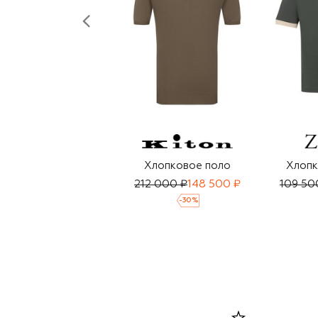
Хлопковое поло
Хлопк
212 000 ₽
148 500 ₽
109 50
-
30
%