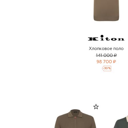
Хлопковое поло
141 000 ₽
98 700 ₽
-
30
%