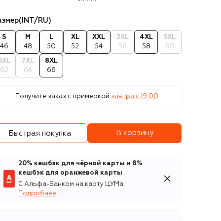
азмер
(INT/RU)
S
M
L
XL
XXL
3XL
4XL
5XL
46
48
50
52
54
56
58
60
6XL
7XL
8XL
62
64
66
Получите заказ с примеркой
завтра c 19:00
В корзину
Быстрая покупка
20% кешбэк для чёрной карты и 8%
кешбэк для оранжевой карты
С Альфа-Банком на карту ЦУМа
Подробнее