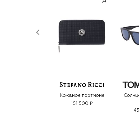
Кожаное портмоне
Солнц
151 500 ₽
45