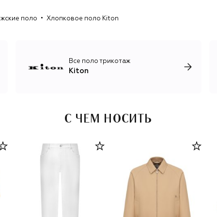
трикотаж, лаконичные брючные костюмы для мужчин и
женщин, роскошные базовые вещи, обувь и аксессуары.
жские поло
Хлопковое поло Kiton
Все поло трикотаж
Kiton
С ЧЕМ НОСИТЬ