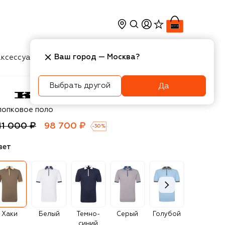
Ваш город —
Москва
?
ксессуары
Косметика
Интерьер
Новости
Выбрать другой
Да
ton
лопковое поло
41 000 ₽
98 700 ₽
-
30
%
вет
Хаки
Белый
Темно-
Серый
Голубой
Светло-
синий
зеленый