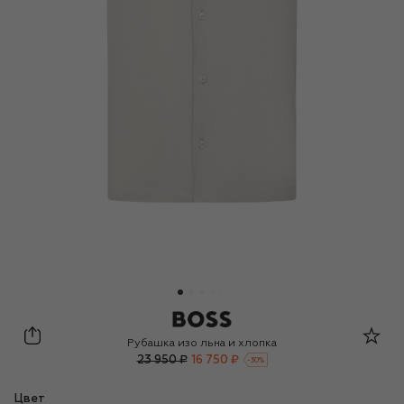
BOSS
Рубашка изо льна и хлопка
23 950 ₽
16 750 ₽
-
30
%
Цвет