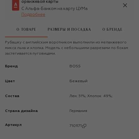
оранжевой карты
С Альфа-Банком на карту ЦУМа
Подробнее
О ТОВАРЕ
РАЗМЕРЫ И ПОСАДКА
О БРЕНДЕ
Рубашку с английским воротником выполнили из меланжевого
микса льна и хлопка. Модель с небольшими разрезами по бокам
застегивается пуговицами.
Бренд
BOSS
Цвет
Бежевый
Состав
Лен: 51%; Хлопок: 49%;
Страна дизайна
Германия
Артикул
7101171