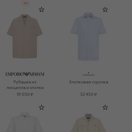
-
30
%
Рубашка из
Хлопковая сорочка
лиоцелла и хлопка
19 050 ₽
32 450 ₽