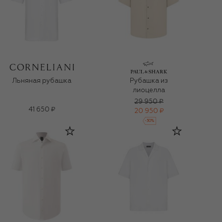
Льняная рубашка
Рубашка из
лиоцелла
29 950 ₽
41 650 ₽
20 950 ₽
-
30
%