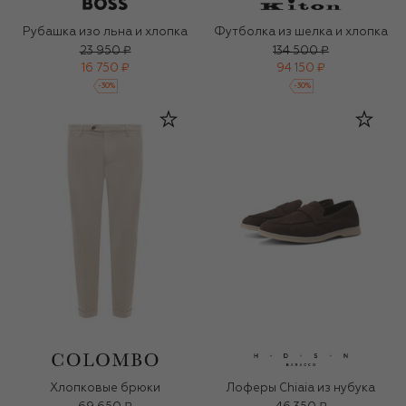
Рубашка изо льна и хлопка
Футболка из шелка и хлопка
23 950 ₽
134 500 ₽
16 750 ₽
94 150 ₽
-
30
%
-
30
%
Хлопковые брюки
Лоферы Chiaia из нубука