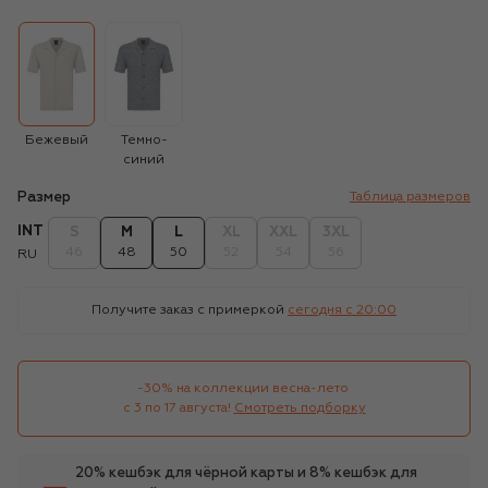
Бежевый
Темно-
синий
Размер
Таблица размеров
INT
S
M
L
XL
XXL
3XL
46
48
50
52
54
56
RU
Получите заказ с примеркой
сегодня c 20:00
-30% на коллекции весна-лето 

с 3 по 17 августа!
Смотреть подборку
20% кешбэк для чёрной карты и 8% кешбэк для