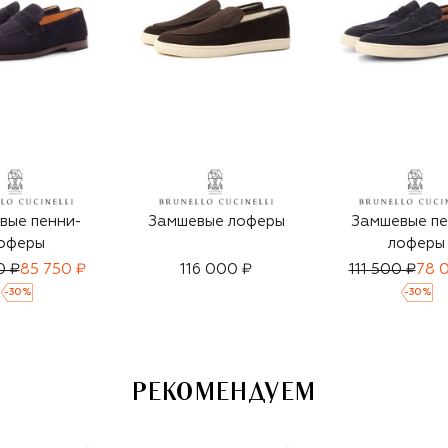
вые пенни-
Замшевые лоферы
Замшевые пе
оферы
лоферы
0 ₽
85 750 ₽
116 000 ₽
111 500 ₽
78 
-
30
%
-
30
%
РЕКОМЕНДУЕМ