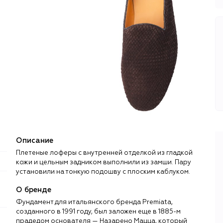
Описание
Плетеные лоферы с внутренней отделкой из гладкой
кожи и цельным задником выполнили из замши. Пару
установили на тонкую подошву с плоским каблуком.
О бренде
Фундамент для итальянского бренда Premiata,
созданного в 1991 году, был заложен еще в 1885-м
прадедом основателя — Назарено Мацца, который