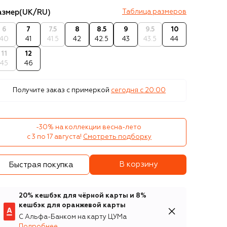
азмер
(UK/RU)
Таблица размеров
6
7
7.5
8
8.5
9
9.5
10
40
41
41.5
42
42.5
43
43.5
44
11
12
45
46
Получите заказ с примеркой
сегодня c 20:00
-30% на коллекции весна-лето 

с 3 по 17 августа!
Смотреть подборку
В корзину
Быстрая покупка
20% кешбэк для чёрной карты и 8%
кешбэк для оранжевой карты
С Альфа-Банком на карту ЦУМа
Подробнее