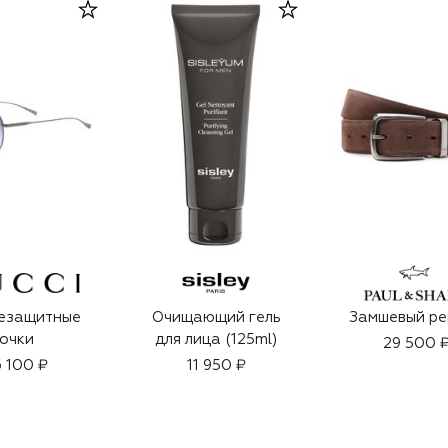
езащитные
Очищающий гель
Замшевый ре
очки
для лица (125ml)
29 500 
 100 ₽
11 950 ₽