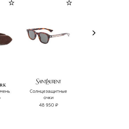
мень
Солнцезащитные
Увлажняющий мист
очки
Hydra3 (150ml)
₽
48 950 ₽
29 570 ₽