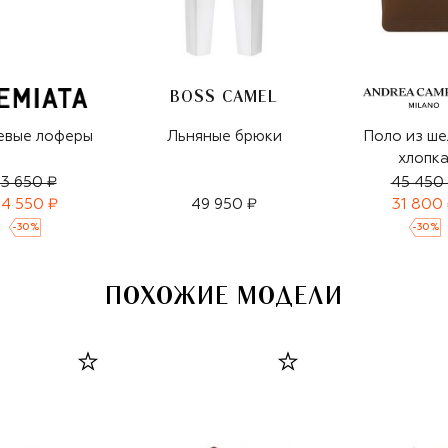
BOSS CAMEL
евые лоферы
Льняные брюки
Поло из ше
хлопк
3 650 ₽
45 450
4 550 ₽
49 950 ₽
31 800
-
30
%
-
30
%
ПОХОЖИЕ МОДЕЛИ