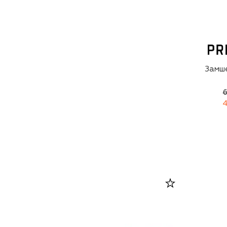
Замш
6
4