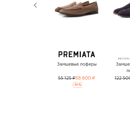
Замшевые лоферы
Замше
л
55 125 ₽
38 600 ₽
122 50
-
30
%