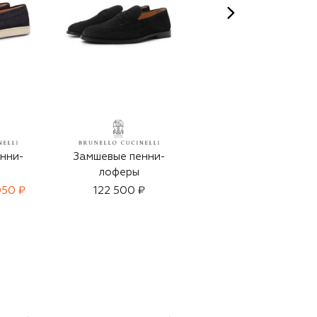
нни-
Замшевые пенни-
Кожаные лоферы
лоферы
050 ₽
122 500 ₽
57 700 ₽
39 950 ₽
-
30
%