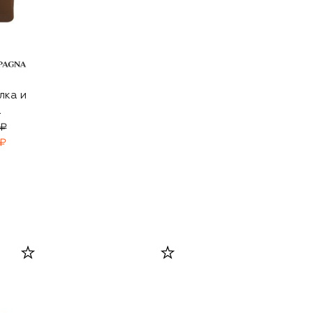
лка и
а
 ₽
 ₽