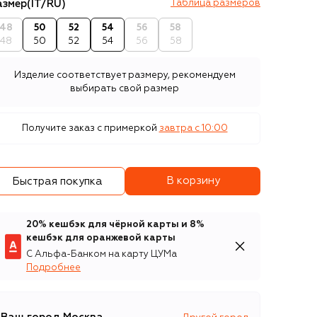
азмер
(IT/RU)
Таблица размеров
48
50
52
54
56
58
48
50
52
54
56
58
Изделие соответствует размеру, рекомендуем
выбирать свой размер
Получите заказ с примеркой
завтра c 10:00
В корзину
Быстрая покупка
20% кешбэк для чёрной карты и 8%
кешбэк для оранжевой карты
С Альфа-Банком на карту ЦУМа
Подробнее