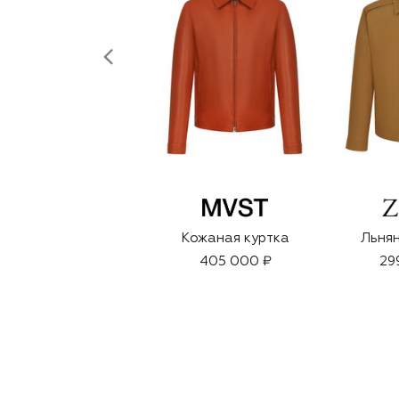
Кожаная куртка
Льнян
405 000 ₽
29