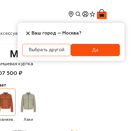
Ваш город —
Москва
?
ксессуары
Косметика
Интерьер
Новости
Выбрать другой
Да
VST
амшевая куртка
07 500 ₽
вет
Оранжевый
Хаки