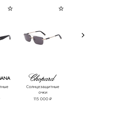
тные
Солнцезащитные
Крем для лица
очки
Extreme The Cream
(60ml)
₽
115 000 ₽
152 600 ₽