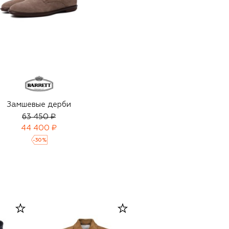
Замшевые дерби
63 450 ₽
44 400 ₽
-
30
%