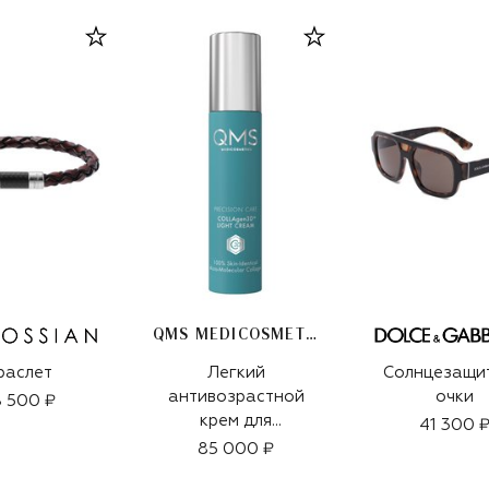
QMS MEDICOSMETICS
раслет
Легкий
Солнцезащи
антивозрастной
очки
 500 ₽
крем для
41 300 
интенсивного
85 000 ₽
укрепления зрелой