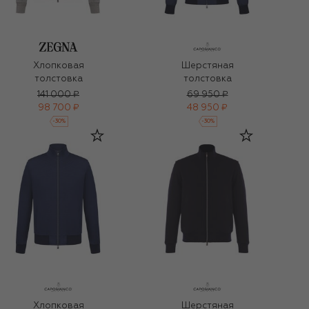
Хлопковая
Шерстяная
толстовка
толстовка
141 000 ₽
69 950 ₽
98 700 ₽
48 950 ₽
-
30
%
-
30
%
Хлопковая
Шерстяная