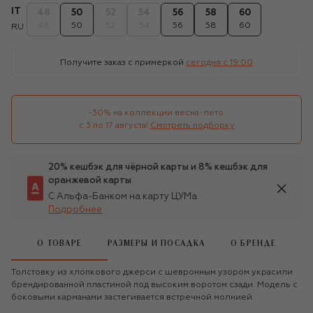
IT
48
50
52
54
56
58
60
48
50
52
54
56
58
60
RU
Получите заказ с примеркой
сегодня c 19:00
-30% на коллекции весна-лето 

с 3 по 17 августа!
Смотреть подборку
20% кешбэк для чёрной карты и 8% кешбэк для
оранжевой карты
С Альфа-Банком на карту ЦУМа
Подробнее
О ТОВАРЕ
РАЗМЕРЫ И ПОСАДКА
О БРЕНДЕ
Толстовку из хлопкового джерси с шевронным узором украсили
брендированной пластиной под высоким воротом сзади. Модель с
боковыми карманами застегивается встречной молнией.