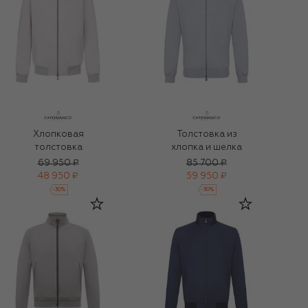
Толстовка из
Хлопковая
хлопка и шелка
толстовка
69 950 ₽
85 700 ₽
48 950 ₽
59 950 ₽
-
30
%
-
30
%