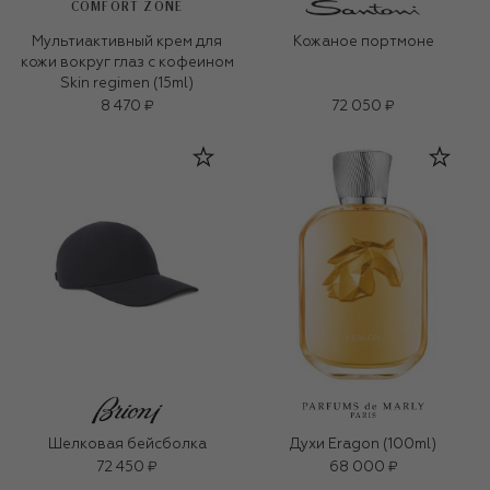
COMFORT ZONE
Мультиактивный крем для
Кожаное портмоне
кожи вокруг глаз с кофеином
Skin regimen (15ml)
8 470 ₽
72 050 ₽
Шелковая бейсболка
Духи Eragon (100ml)
72 450 ₽
68 000 ₽