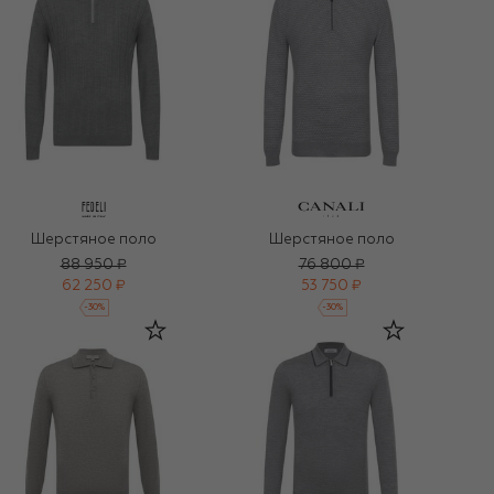
Шерстяное поло
Шерстяное поло
88 950 ₽
76 800 ₽
62 250 ₽
53 750 ₽
-
30
%
-
30
%