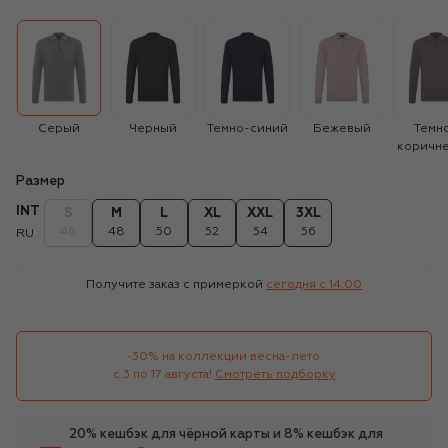
Серый
Черный
Темно-синий
Бежевый
Темн
коричн
Размер
INT
S
M
L
XL
XXL
3XL
46
48
50
52
54
56
RU
Получите заказ с примеркой
сегодня c 14:00
-30% на коллекции весна-лето 

с 3 по 17 августа!
Смотреть подборку
20% кешбэк для чёрной карты и 8% кешбэк для