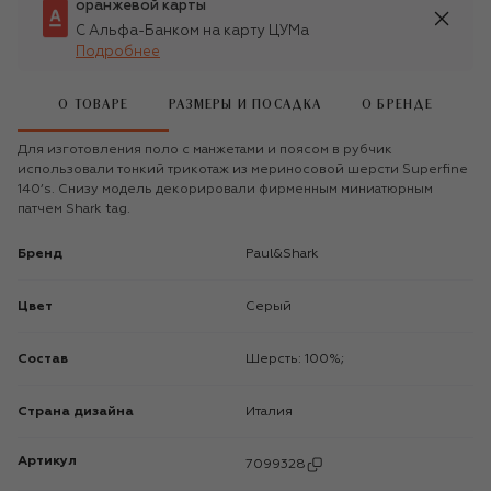
оранжевой карты
С Альфа-Банком на карту ЦУМа
Подробнее
О ТОВАРЕ
РАЗМЕРЫ И ПОСАДКА
О БРЕНДЕ
Для изготовления поло с манжетами и поясом в рубчик
использовали тонкий трикотаж из мериносовой шерсти Superfine
140’s. Снизу модель декорировали фирменным миниатюрным
патчем Shark tag.
Бренд
Paul&Shark
Цвет
Серый
Состав
Шерсть: 100%;
Страна дизайна
Италия
Артикул
7099328