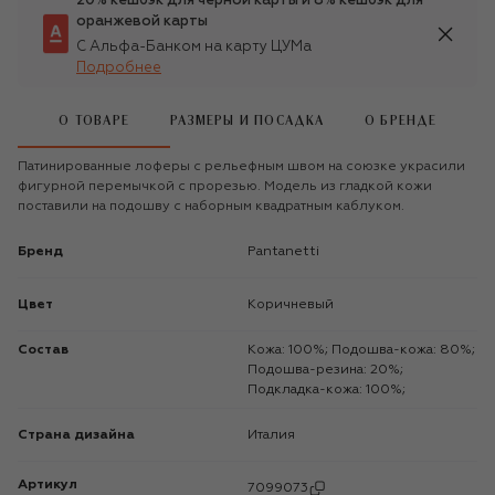
20% кешбэк для чёрной карты и 8% кешбэк для
оранжевой карты
С Альфа-Банком на карту ЦУМа
Подробнее
О ТОВАРЕ
РАЗМЕРЫ И ПОСАДКА
О БРЕНДЕ
Патинированные лоферы с рельефным швом на союзке украсили
фигурной перемычкой с прорезью. Модель из гладкой кожи
поставили на подошву с наборным квадратным каблуком.
Бренд
Pantanetti
Цвет
Коричневый
Состав
Кожа: 100%; Подошва-кожа: 80%;
Подошва-резина: 20%;
Подкладка-кожа: 100%;
Страна дизайна
Италия
Артикул
7099073