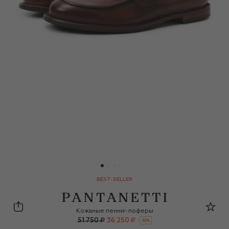
BEST-SELLER
Pantanetti
Кожаные пенни-лоферы
51 750 ₽
36 250 ₽
-
30
%