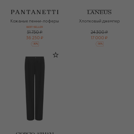
Кожаные пенни-лоферы
Хлопковый джемпер
BEST-SELLER
51 750 ₽
24 300 ₽
36 250 ₽
17 000 ₽
-
30
%
-
30
%