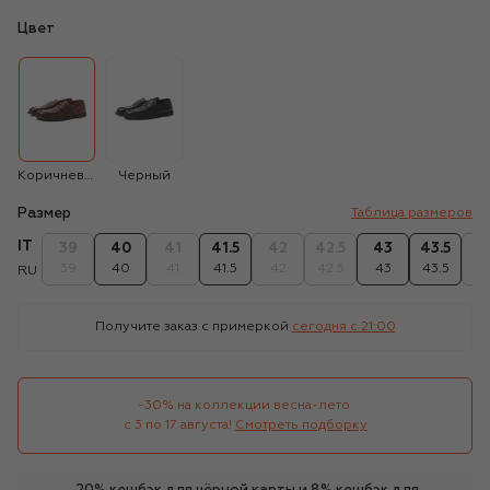
Цвет
Коричневый
Черный
Размер
Таблица размеров
IT
39
40
41
41.5
42
42.5
43
43.5
4
39
40
41
41.5
42
42.5
43
43.5
4
RU
Получите заказ с примеркой
сегодня c 21:00
-30% на коллекции весна-лето 

с 3 по 17 августа!
Смотреть подборку