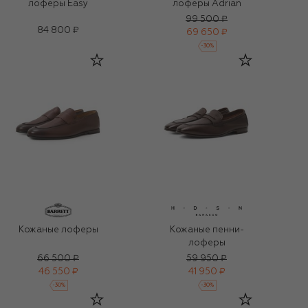
лоферы Easy
лоферы Adrian
99 500 ₽
84 800 ₽
69 650 ₽
-
30
%
Кожаные лоферы
Кожаные пенни-
лоферы
66 500 ₽
59 950 ₽
46 550 ₽
41 950 ₽
-
30
%
-
30
%