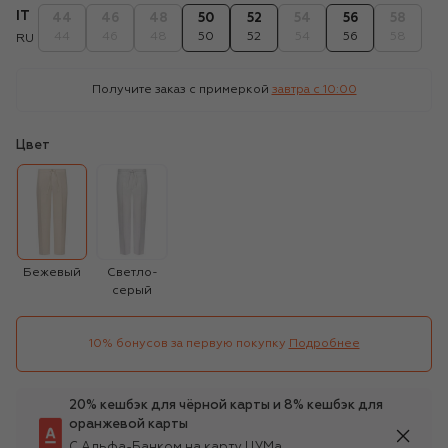
IT
44
46
48
50
52
54
56
58
44
46
48
50
52
54
56
58
RU
Получите заказ с примеркой
завтра c 10:00
Цвет
Бежевый
Светло-
серый
10% бонусов за первую покупку
Подробнее
20% кешбэк для чёрной карты и 8% кешбэк для
оранжевой карты
С Альфа-Банком на карту ЦУМа