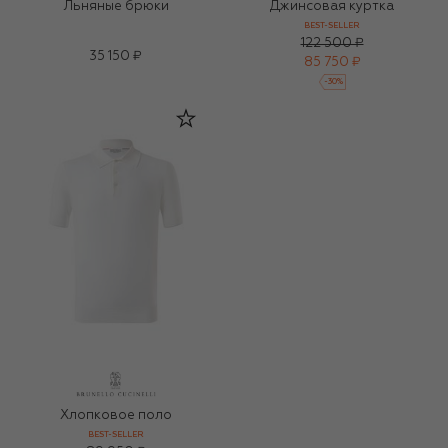
Льняные брюки
Джинсовая куртка
BEST-SELLER
122 500 ₽
35 150 ₽
85 750 ₽
-
30
%
Хлопковое поло
BEST-SELLER