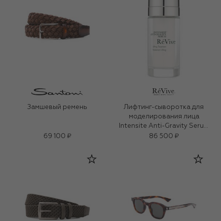
Замшевый ремень
Лифтинг-сыворотка для
моделирования лица
Intensite Anti-Gravity Serum
(30ml)
69 100 ₽
86 500 ₽