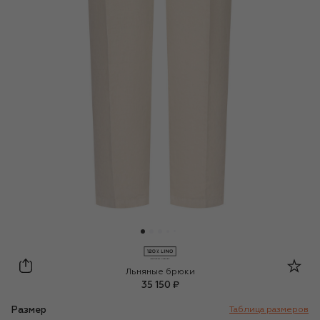
120% Lino
Льняные брюки
35 150 ₽
Размер
Таблица размеров