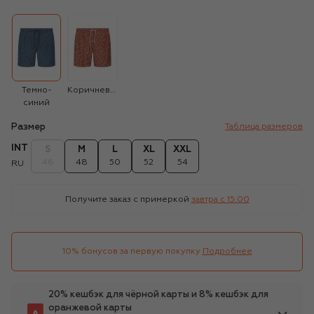
Темно-
Коричневый
синий
Размер
Таблица размеров
INT
S
M
L
XL
XXL
46
48
50
52
54
RU
Получите заказ с примеркой
завтра c 15:00
10% бонусов за первую покупку
Подробнее
20% кешбэк для чёрной карты и 8% кешбэк для
оранжевой карты