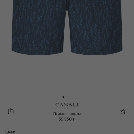
Canali
Плавки-шорты
35 950 ₽
Цвет