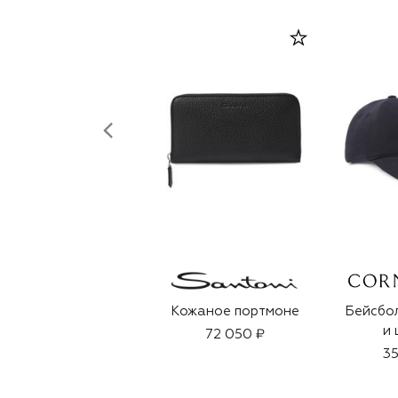
Кожаное портмоне
Бейсбол
и 
72 050 ₽
35