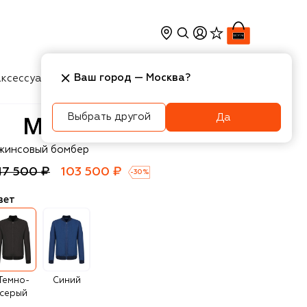
Ваш город —
Москва
?
ксессуары
Косметика
Интерьер
Новости
Выбрать другой
Да
VST
жинсовый бомбер
47 500 ₽
103 500 ₽
-
30
%
вет
Темно-
Синий
серый