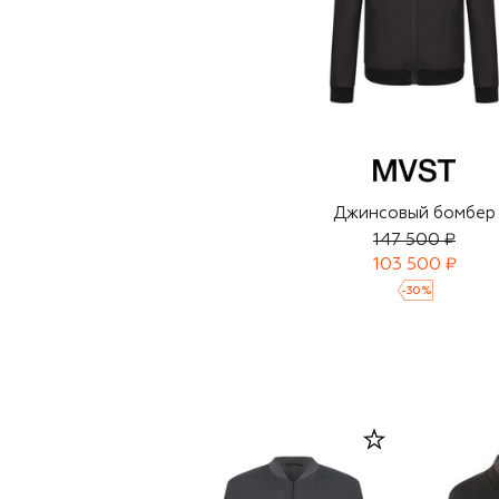
Джинсовый бомбер
147 500 ₽
103 500 ₽
-
30
%