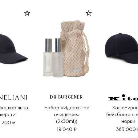
DR BURGENER
ка изо льна
Набор «Идеальное
Кашемиро
шерсти
очищение»
бейсболка с 
(2x30ml))
норки
 200 ₽
19 040 ₽
363 000 