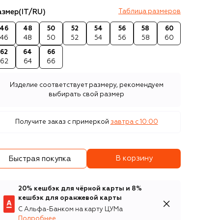
азмер
(IT/RU)
Таблица размеров
46
48
50
52
54
56
58
60
46
48
50
52
54
56
58
60
62
64
66
62
64
66
Изделие соответствует размеру, рекомендуем
выбирать свой размер
Получите заказ с примеркой
завтра c 10:00
В корзину
Быстрая покупка
20% кешбэк для чёрной карты и 8%
кешбэк для оранжевой карты
С Альфа-Банком на карту ЦУМа
Подробнее