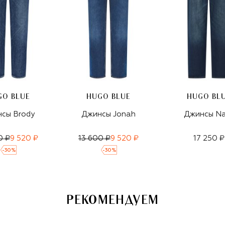
GO BLUE
HUGO BLUE
HUGO BL
сы Brody
Джинсы Jonah
Джинсы N
0 ₽
9 520 ₽
13 600 ₽
9 520 ₽
17 250 ₽
-
30
%
-
30
%
РЕКОМЕНДУЕМ