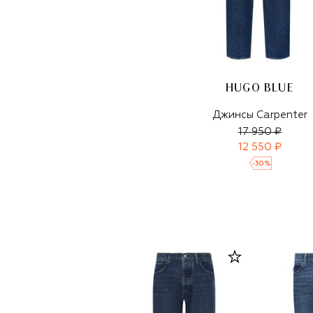
HUGO BLUE
Джинсы Carpenter
17 950 ₽
12 550 ₽
-
30
%