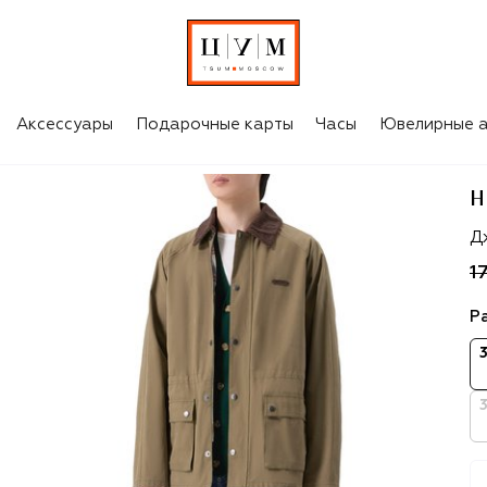
Аксессуары
Подарочные карты
Часы
Ювелирные а
H
H
Д
1
Р