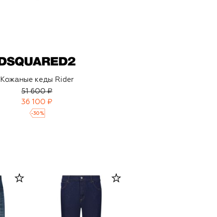
Кожаные кеды Rider
51 600 ₽
36 100 ₽
-
30
%