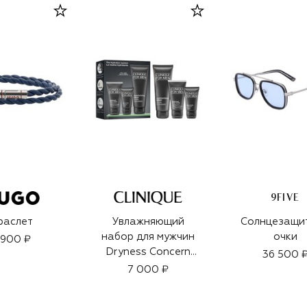
9FIVE
раслет
Увлажняющий
Солнцезащи
набор для мужчин
очки
 900 ₽
Dryness Concern
36 500 
Set (100+50+30ml)
7 000 ₽