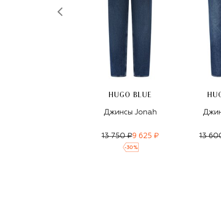
HUGO BLUE
HU
Джинсы Jonah
Джин
13 750 ₽
9 625 ₽
13 60
-
30
%