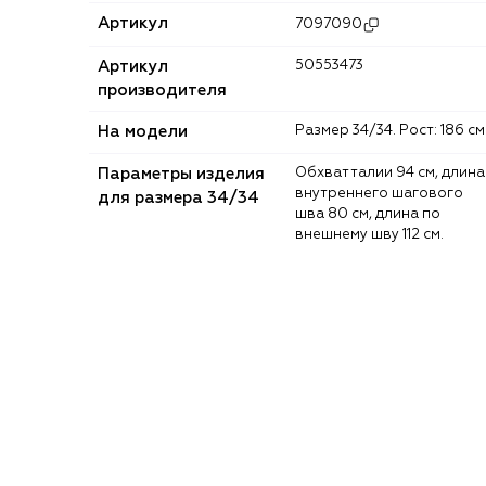
Артикул
7097090
Артикул
50553473
производителя
На модели
Размер 34/34. Рост: 186 см
Параметры изделия
Обхват талии 94 см, длина
внутреннего шагового
для размера 34/34
шва 80 см, длина по
внешнему шву 112 см.