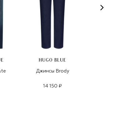
UE
HUGO BLUE
HUGO BLUE
ate
Джинсы Brody
Джинсы Jonah
14 150 ₽
17 950 ₽
12 550 ₽
-
30
%