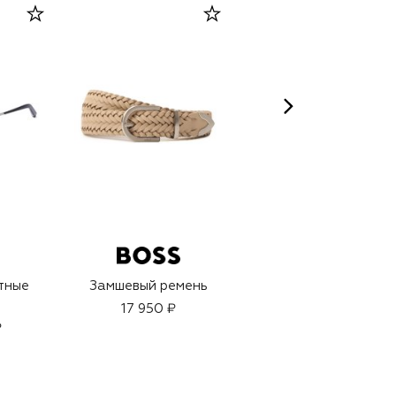
тные
Замшевый ремень
Увлажняющий и
смягчающий гель
17 950 ₽
для душа (200ml)
₽
5 490 ₽