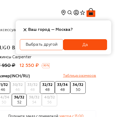
Ваш город —
Москва
?
ксессуары
Косметика
Интерьер
Новости
Выбрать другой
Да
UGO BLUE
UGO Blue
жинсы Carpenter
7 950 ₽
12 550 ₽
-
30
%
азмер
(INCH/RU)
Таблица размеров
31/32
30/32
33/32
32/32
33/34
34/32
46
46
48
48
48
50
34/34
36/32
38/32
40/32
50
52
54
56
Получите заказ с примеркой
завтра c 13:00