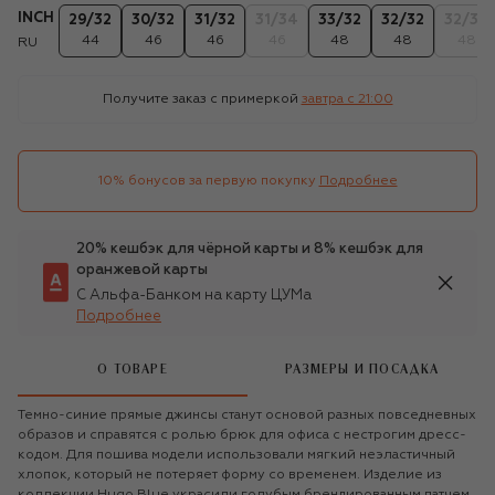
INCH
29/32
30/32
31/32
31/34
33/32
32/32
32/34
44
46
46
46
48
48
48
RU
Получите заказ с примеркой
завтра c 21:00
10% бонусов за первую покупку
Подробнее
20% кешбэк для чёрной карты и 8% кешбэк для
оранжевой карты
С Альфа-Банком на карту ЦУМа
Подробнее
О ТОВАРЕ
РАЗМЕРЫ И ПОСАДКА
Темно-синие прямые джинсы станут основой разных повседневных
образов и справятся с ролью брюк для офиса с нестрогим дресс-
кодом. Для пошива модели использовали мягкий неэластичный
хлопок, который не потеряет форму со временем. Изделие из
коллекции Hugo Blue украсили голубым брендированным патчем