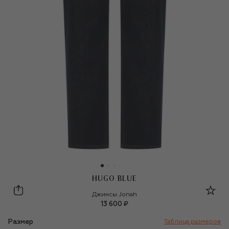
HUGO BLUE
HUGO Blue
Джинсы Jonah
13 600 ₽
Размер
Таблица размеров