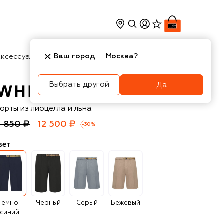
Ваш город —
Москва
?
ксессуары
Косметика
Интерьер
Новости
Выбрать другой
Да
hite Sand
орты из лиоцелла и льна
7 850 ₽
12 500 ₽
-
30
%
вет
Темно-
Черный
Серый
Бежевый
синий