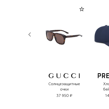
Солнцезащитные
Хл
очки
бе
37 950 ₽
1