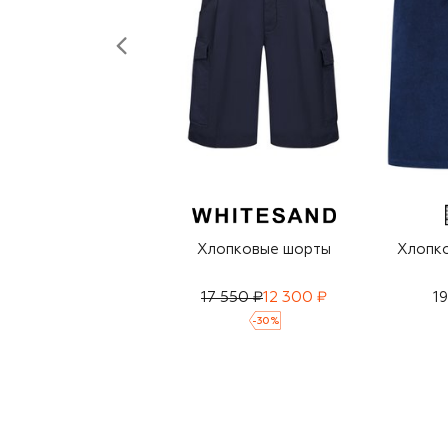
Хлопковые шорты
Хлопк
17 550 ₽
12 300 ₽
1
-
30
%