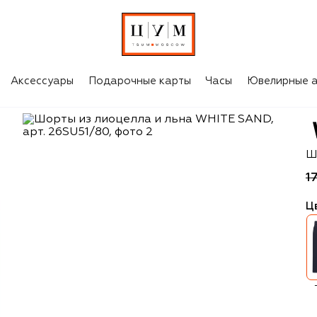
Аксессуары
Подарочные карты
Часы
Ювелирные а
W
Ш
1
Ц