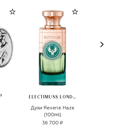
ELECTIMUSS LONDON
Духи Reverie Haze
Джинсовая
(100ml)
бейсболка
₽
36 700 ₽
7 480 ₽