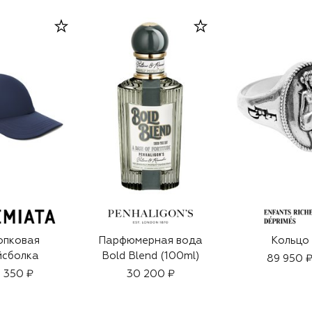
опковая
Парфюмерная вода
Кольцо
йсболка
Bold Blend (100ml)
89 950 
4 350 ₽
30 200 ₽