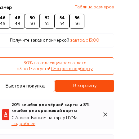
азмер
Таблица размеров
46
48
50
52
54
56
46
48
50
52
54
56
Получите заказ с примеркой
завтра c 13:00
-30% на коллекции весна-лето 

с 3 по 17 августа!
Смотреть подборку
В корзину
Быстрая покупка
20% кешбэк для чёрной карты и 8%
кешбэк для оранжевой карты
С Альфа-Банком на карту ЦУМа
Подробнее