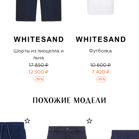
Шорты из лиоцелла и
Футболка
льна
17 850 ₽
10 600 ₽
12 500 ₽
7 420 ₽
-
30
%
-
30
%
ПОХОЖИЕ МОДЕЛИ