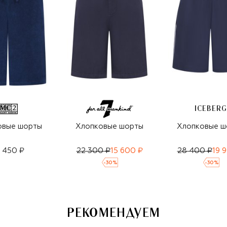
ICEBER
овые шорты
Хлопковые шорты
Хлопковые ш
9 450 ₽
22 300 ₽
15 600 ₽
28 400 ₽
19 
-
30
%
-
30
%
РЕКОМЕНДУЕМ