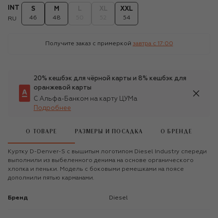
INT
S
M
L
XL
XXL
46
48
50
52
54
RU
Получите заказ с примеркой
завтра c 17:00
20% кешбэк для чёрной карты и 8% кешбэк для
оранжевой карты
С Альфа-Банком на карту ЦУМа
Подробнее
О ТОВАРЕ
РАЗМЕРЫ И ПОСАДКА
О БРЕНДЕ
Куртку D-Denver-S с вышитым логотипом Diesel Industry спереди
выполнили из выбеленного денима на основе органического
хлопка и пеньки. Модель с боковыми ремешками на поясе
дополнили пятью карманами.
Бренд
Diesel