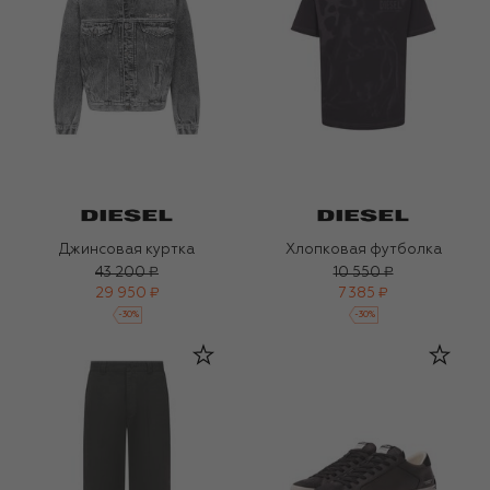
Джинсовая куртка
Хлопковая футболка
43 200 ₽
10 550 ₽
29 950 ₽
7 385 ₽
-
30
%
-
30
%