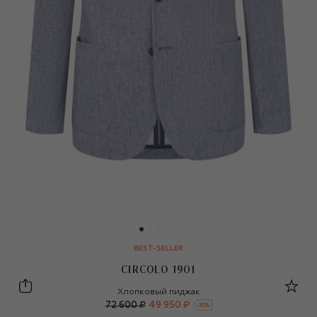
BEST-SELLER
CIRCOLO 1901
Circolo 1901
Хлопковый пиджак
72 600 ₽
49 950 ₽
-
30
%