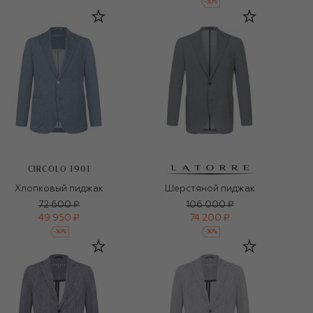
-
30
%
CIRCOLO 1901
Хлопковый пиджак
Шерстяной пиджак
72 600 ₽
106 000 ₽
49 950 ₽
74 200 ₽
-
30
%
-
30
%