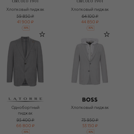
CIRCOLO 1901
CIRCOLO 1901
Хлопковый пиджак
Хлопковый пиджак
59 850 ₽
64 100 ₽
41 900 ₽
44 850 ₽
-
30
%
-
30
%
Однобортный
Хлопковый пиджак
пиджак
95 400 ₽
75 950 ₽
66 800 ₽
53 150 ₽
-
30
%
-
30
%