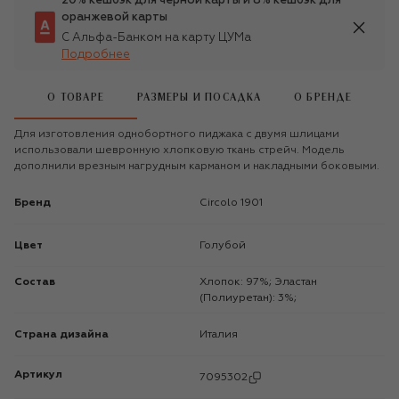
20% кешбэк для чёрной карты и 8% кешбэк для
оранжевой карты
С Альфа-Банком на карту ЦУМа
Подробнее
О ТОВАРЕ
РАЗМЕРЫ И ПОСАДКА
О БРЕНДЕ
Для изготовления однобортного пиджака с двумя шлицами
использовали шевронную хлопковую ткань стрейч. Модель
дополнили врезным нагрудным карманом и накладными боковыми.
Бренд
Circolo 1901
Цвет
Голубой
Состав
Хлопок: 97%; Эластан
(Полиуретан): 3%;
Страна дизайна
Италия
Артикул
7095302