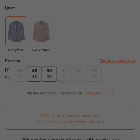
Цвет
Голубой
Бежевый
Размер
Таблица размеров
IT
46
48
50
52
54
56
46
48
50
52
54
56
RU
Получите заказ с примеркой
сегодня c 15:00
-30% на коллекции весна-лето 

с 3 по 17 августа!
Смотреть подборку