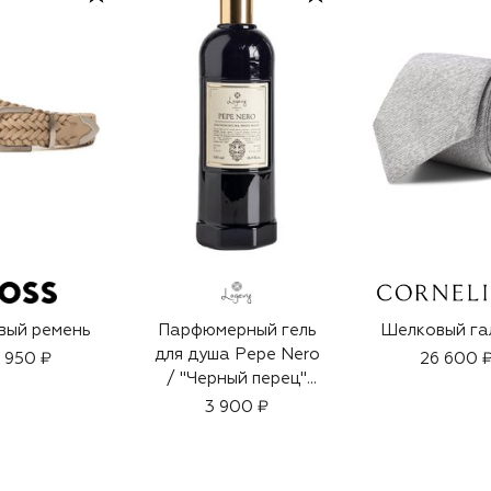
вый ремень
Парфюмерный гель
Шелковый га
для душа Pepe Nero
7 950 ₽
26 600 
/ "Черный перец"
(500ml)
3 900 ₽