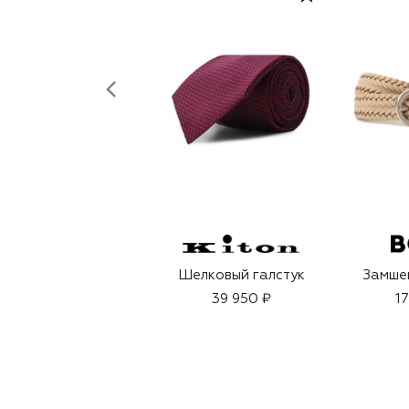
Шелковый галстук
Замше
39 950 ₽
1