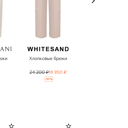
юки
Хлопковые брюки
Хлопковые брюки
₽
24 200 ₽
16 950 ₽
23 300 ₽
16 300 ₽
-
30
%
-
30
%