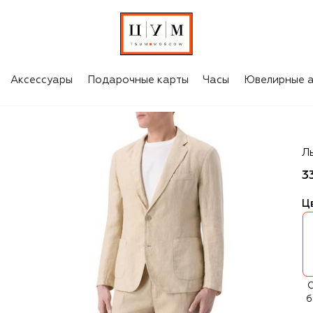
Аксессуары
Подарочные карты
Часы
Ювелирные а
12
Л
3
Ц
С
б