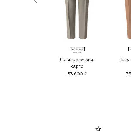
Льняные брюки-
Льня
карго
33 600 ₽
33