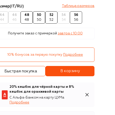
азмер
(IT/RU)
Таблица размеров
44
46
48
50
52
54
56
44
46
48
50
52
54
56
Получите заказ с примеркой
завтра c 10:00
10% бонусов за первую покупку
Подробнее
В корзину
Быстрая покупка
20% кешбэк для чёрной карты и 8%
кешбэк для оранжевой карты
С Альфа-Банком на карту ЦУМа
Подробнее