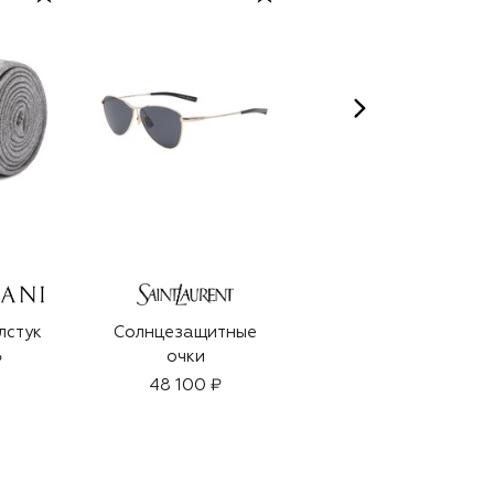
лстук
Солнцезащитные
Парфюмерная вода
очки
Bold Blend (100ml)
₽
48 100 ₽
30 200 ₽