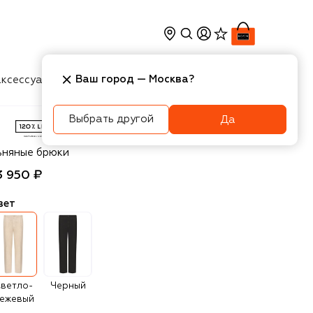
Ваш город —
Москва
?
ксессуары
Косметика
Интерьер
Новости
Выбрать другой
Да
0% Lino
ьняные брюки
3 950 ₽
вет
ветло-
Черный
ежевый