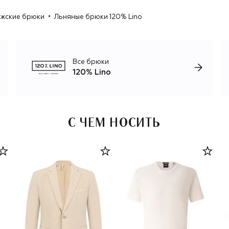
Производство 120% Lino сосредоточено в Италии, а сам
жские брюки
Льняные брюки 120% Lino
лен компания закупает только у европейских
производителей. Грубый необработанный лен варят,
обрабатывают и красят, только когда изделие уже
готово, что позволяет добиться комфорта и мягкости,
но при этом сохранить естественную фактуру и
Все брюки
свойства льняного полотна.
120% Lino
С ЧЕМ НОСИТЬ