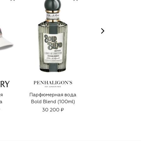
я
Парфюмерная вода
Солнцезащитные
а
Bold Blend (100ml)
очки
₽
30 200 ₽
43 600 ₽