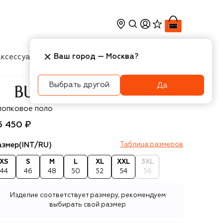
Ваш город —
Москва
?
ксессуары
Косметика
Интерьер
Новости
Выбрать другой
Да
rberry
лопковое поло
5 450 ₽
азмер
(INT/RU)
Таблица размеров
XS
S
M
L
XL
XXL
3XL
44
46
48
50
52
54
56
Изделие соответствует размеру, рекомендуем
выбирать свой размер