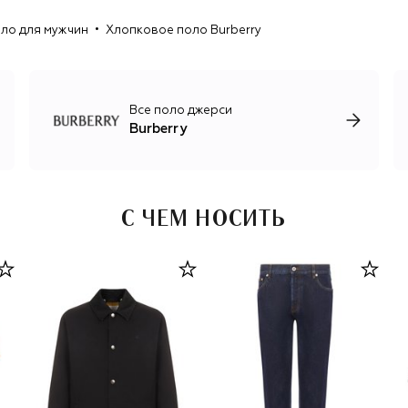
полноценные коллекции мужской, женской и детской
ло для мужчин
Хлопковое поло Burberry
одежды, парфюмерию и товары для дома. Основное
производство по-прежнему сосредоточено в Англии, а
вектор развития марки сегодня определяет креативный
директор Дэниел Ли, который вывел консервативный
английский бренд в высшую лигу мировой моды.
Все поло джерси
Burberry
С ЧЕМ НОСИТЬ