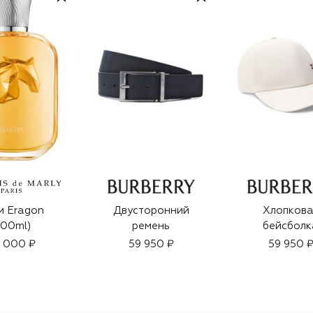
и Eragon
Двусторонний
Хлопкова
100ml)
ремень
бейсболк
 000 ₽
59 950 ₽
59 950 