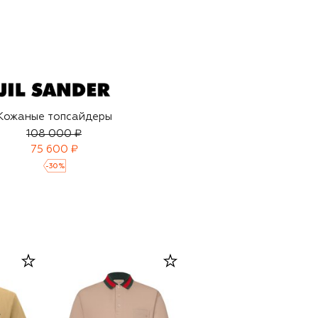
Кожаные топсайдеры
108 000 ₽
75 600 ₽
-
30
%