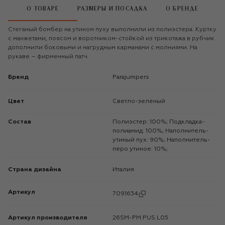
О ТОВАРЕ
РАЗМЕРЫ И ПОСАДКА
О БРЕНДЕ
Стеганый бомбер на утином пуху выполнили из полиэстера. Куртку
с манжетами, поясом и воротником-стойкой из трикотажа в рубчик
дополнили боковыми и нагрудным карманами с молниями. На
рукаве – фирменный патч.
Бренд
Parajumpers
Цвет
Светло-зеленый
Состав
Полиэстер: 100%; Подкладка-
полиамид: 100%; Наполнитель-
утиный пух: 90%; Наполнитель-
перо утиное: 10%;
Страна дизайна
Италия
Артикул
7091634
Артикул производителя
26SM-PM PUS L05