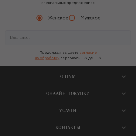
специальных предложениях
Женское
Мужское
Продолжая, вы даете
согласие
на обработку
персональных данных
О ЦУМ
О магазине
ОНЛАЙН ПОКУПКИ
Новости и события
Вопросы и ответы
УСЛУГИ
Бутики и ПВЗ ЦУМ
Мобильное приложение
Контакты
Шопинг-сервисы
КОНТАКТЫ
Доставка
Наша история
Шопинг со стилистом ЦУМ