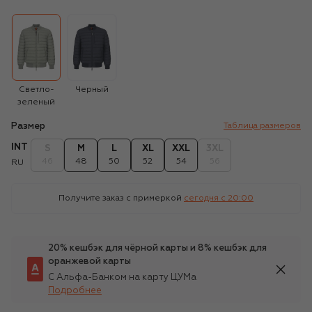
Светло-
Черный
зеленый
Размер
Таблица размеров
INT
S
M
L
XL
XXL
3XL
46
48
50
52
54
56
RU
Получите заказ с примеркой
сегодня c 20:00
20% кешбэк для чёрной карты и 8% кешбэк для
оранжевой карты
С Альфа-Банком на карту ЦУМа
Подробнее