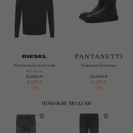
Хлопковый лонгслив
Кожаные ботинки
BEST-SELLER
12 600 ₽
59 950 ₽
8 820 ₽
41 950 ₽
-
30
%
-
30
%
ПОХОЖИЕ МОДЕЛИ