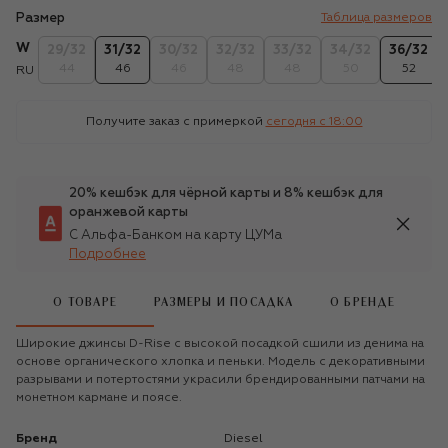
Размер
Таблица размеров
W
29/32
31/32
30/32
32/32
33/32
34/32
36/32
44
46
46
48
48
50
52
RU
Получите заказ с примеркой
сегодня c 18:00
20% кешбэк для чёрной карты и 8% кешбэк для
оранжевой карты
С Альфа-Банком на карту ЦУМа
Подробнее
О ТОВАРЕ
РАЗМЕРЫ И ПОСАДКА
О БРЕНДЕ
Широкие джинсы D-Rise с высокой посадкой сшили из денима на
основе органического хлопка и пеньки. Модель с декоративными
разрывами и потертостями украсили брендированными патчами на
монетном кармане и поясе.
Бренд
Diesel