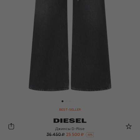
BEST-SELLER
Diesel
Джинсы D-Rise
36 450 ₽
25 500 ₽
-
30
%