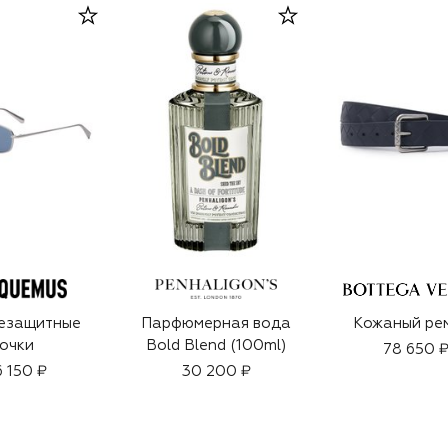
езащитные
Парфюмерная вода
Кожаный ре
очки
Bold Blend (100ml)
78 650 
6 150 ₽
30 200 ₽