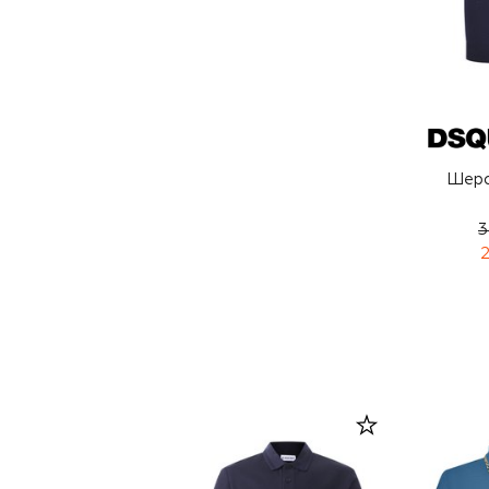
Шерс
3
2