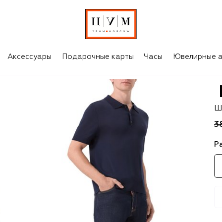
Аксессуары
Подарочные карты
Часы
Ювелирные а
D
Ш
3
Р