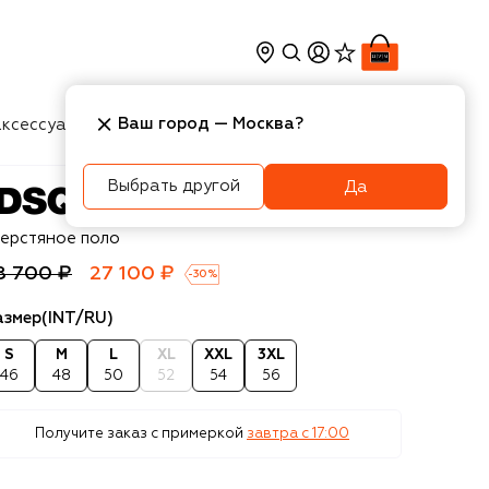
Ваш город —
Москва
?
ксессуары
Косметика
Интерьер
Новости
Выбрать другой
Да
squared2
ерстяное поло
8 700 ₽
27 100 ₽
-
30
%
азмер
(INT/RU)
S
M
L
XL
XXL
3XL
46
48
50
52
54
56
Получите заказ с примеркой
завтра c 17:00