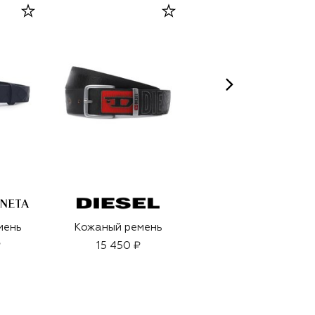
мень
Кожаный ремень
Духи Eragon
(100ml)
₽
15 450 ₽
68 000 ₽