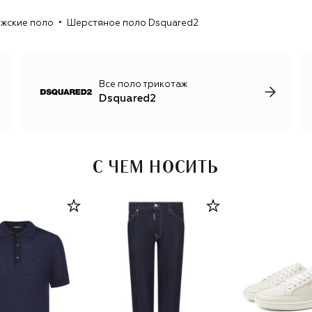
цепочками, кожаные куртки, парки с меховой отделкой.
жские поло
Шерстяное поло Dsquared2
Бренд неоднократно выпускал совместные коллекции с
другими марками, самые яркие — с Puma и Nike.
Все поло трикотаж
Dsquared2
С ЧЕМ НОСИТЬ