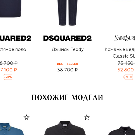
тяное поло
Джинсы Teddy
Кожаные кед
Classic S
8 700 ₽
75 450
BEST-SELLER
7 100 ₽
38 700 ₽
52 800
-
30
%
-
30
%
ПОХОЖИЕ МОДЕЛИ