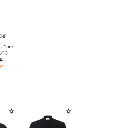
ы Court
L/10
 ₽
 ₽