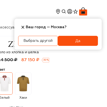
Ваш город —
Москва
?
ксессуары
Косметика
Интерьер
Новости
Выбрать другой
Да
li
оло из хлопка и шелка
24 500 ₽
87 150 ₽
-
30
%
вет
Белый
Хаки