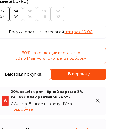
азмер
(EU/RU)
52
54
56
58
62
52
54
56
58
62
Получите заказ с примеркой
завтра c 10:00
-30% на коллекции весна-лето 

с 3 по 17 августа!
Смотреть подборку
В корзину
Быстрая покупка
20% кешбэк для чёрной карты и 8%
кешбэк для оранжевой карты
С Альфа-Банком на карту ЦУМа
Подробнее