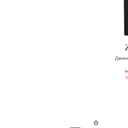
Джинс
1
9