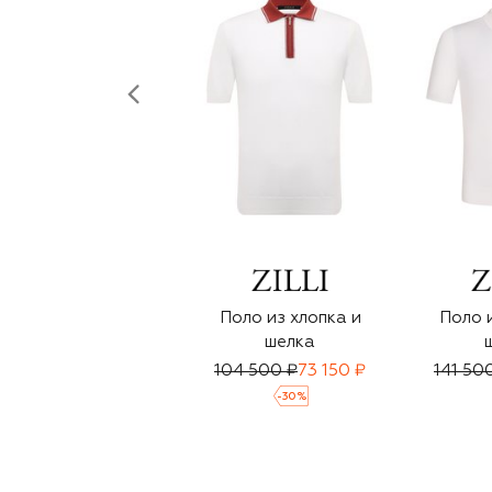
Поло из хлопка и
Поло и
шелка
104 500 ₽
73 150 ₽
141 50
-
30
%