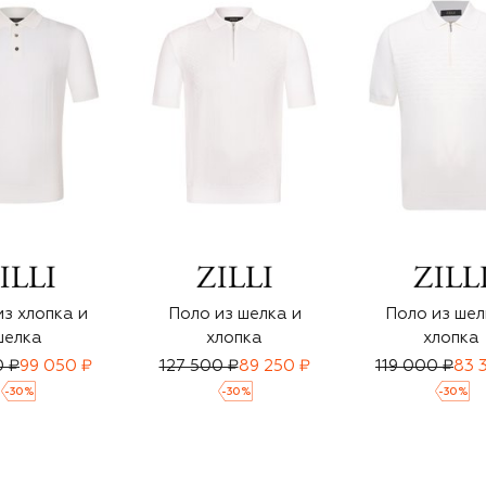
з хлопка и
Поло из шелка и
Поло из шел
шелка
хлопка
хлопка
0 ₽
99 050 ₽
127 500 ₽
89 250 ₽
119 000 ₽
83 
-
30
%
-
30
%
-
30
%