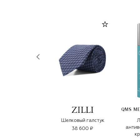
Шелковый галстук
Л
антив
38 600 ₽
кр