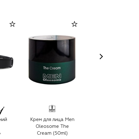
ний
Крем для лица Men
Замшевый ремень
Oleosome The
110 000 ₽
Cream (50ml)
₽