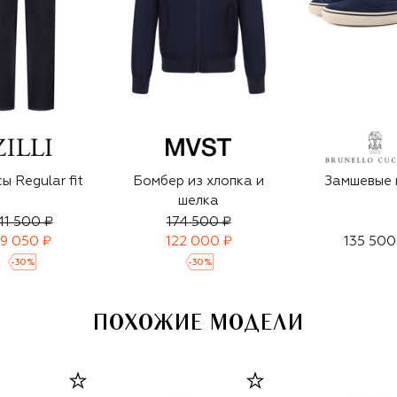
ы Regular fit
Бомбер из хлопка и
Замшевые 
шелка
41 500 ₽
174 500 ₽
9 050 ₽
122 000 ₽
135 500
-
30
%
-
30
%
ПОХОЖИЕ МОДЕЛИ