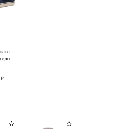
кеды
 ₽