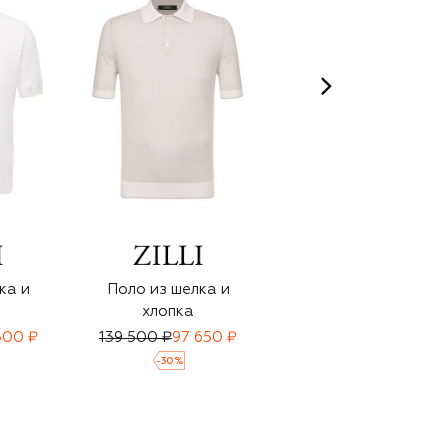
ка и
Поло из шелка и
Поло из шелка и
хлопка
хлопка
300 ₽
139 500 ₽
97 650 ₽
153 000 ₽
107 000 ₽
-
30
%
-
30
%