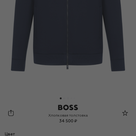
BOSS
Хлопковая толстовка
34 500 ₽
Цвет