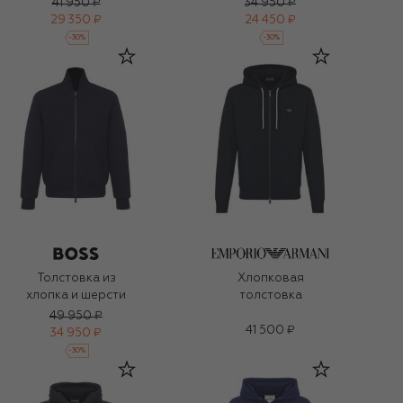
41 950 ₽
34 950 ₽
29 350 ₽
24 450 ₽
-
30
%
-
30
%
Толстовка из
Хлопковая
хлопка и шерсти
толстовка
49 950 ₽
41 500 ₽
34 950 ₽
-
30
%