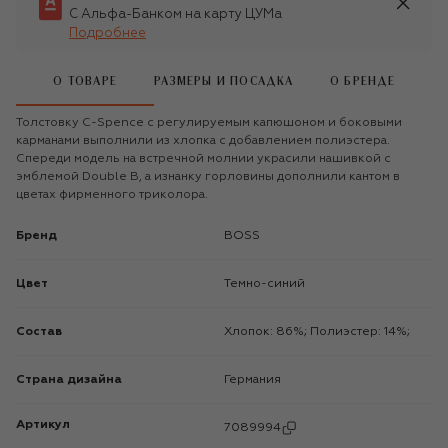
С Альфа-Банком на карту ЦУМа
Подробнее
О ТОВАРЕ
РАЗМЕРЫ И ПОСАДКА
О БРЕНДЕ
Толстовку C-Spence с регулируемым капюшоном и боковыми
карманами выполнили из хлопка с добавлением полиэстера.
Спереди модель на встречной молнии украсили нашивкой с
эмблемой Double B, а изнанку горловины дополнили кантом в
цветах фирменного триколора.
Бренд
BOSS
Цвет
Темно-синий
Состав
Хлопок: 86%; Полиэстер: 14%;
Страна дизайна
Германия
Артикул
7089994