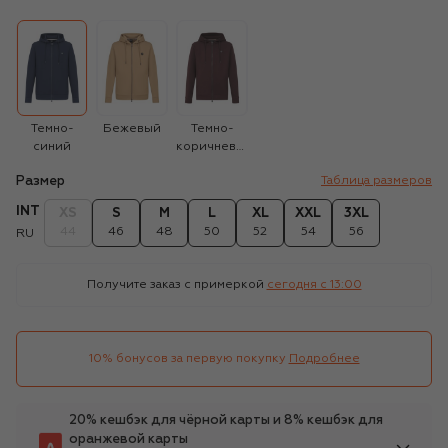
Темно-
Бежевый
Темно-
синий
коричневый
Размер
Таблица размеров
INT
XS
S
M
L
XL
XXL
3XL
44
46
48
50
52
54
56
RU
Получите заказ с примеркой
сегодня c 13:00
10% бонусов за первую покупку
Подробнее
20% кешбэк для чёрной карты и 8% кешбэк для
оранжевой карты