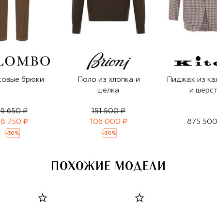
ковые брюки
Поло из хлопка и
Пиджак из к
шелка
и шерс
9 650 ₽
151 500 ₽
8 750 ₽
106 000 ₽
875 500
-
30
%
-
30
%
ПОХОЖИЕ МОДЕЛИ