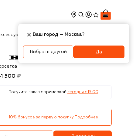
Ваш город —
Москва
?
ксессуары
Косметика
Интерьер
Новости
Выбрать другой
Да
ton
орсетка
41 500 ₽
Получите заказ с примеркой
сегодня c 15:00
10% бонусов за первую покупку
Подробнее