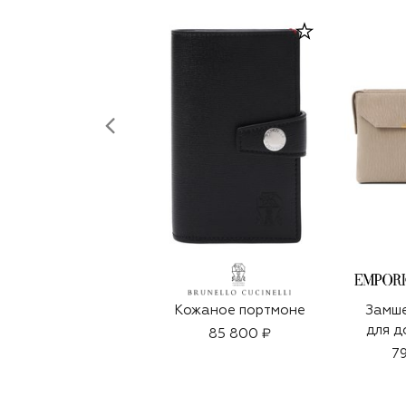
Кожаное портмоне
Замше
для д
85 800 ₽
79