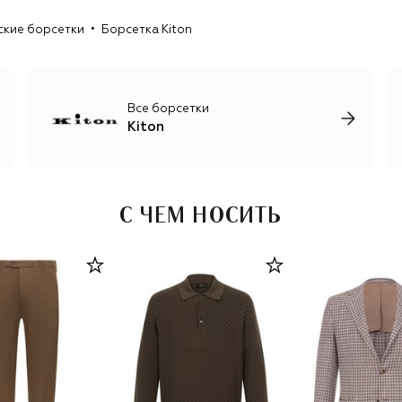
трикотаж, лаконичные брючные костюмы для мужчин и
ские борсетки
Борсетка Kiton
женщин, роскошные базовые вещи, обувь и аксессуары.
Все борсетки
Kiton
С ЧЕМ НОСИТЬ