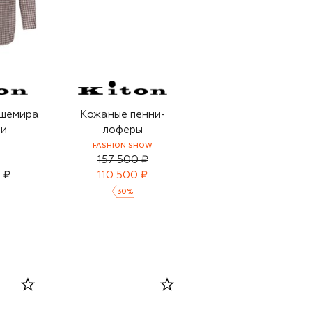
ашемира
Кожаные пенни-
ти
лоферы
FASHION SHOW
157 500 ₽
 ₽
110 500 ₽
-
30
%