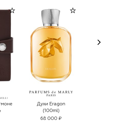
тмоне
Духи Eragon
Солнцезащитные
(100ml)
очки
₽
68 000 ₽
115 000 ₽