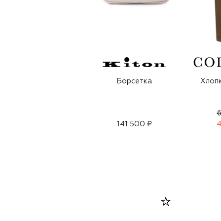
Борсетка
Хлоп
6
141 500 ₽
4