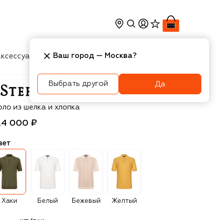
Ваш город —
Москва
?
ксессуары
Косметика
Интерьер
Новости
Выбрать другой
Да
efano Ricci
оло из шелка и хлопка
24 000 ₽
вет
Хаки
Белый
Бежевый
Желтый