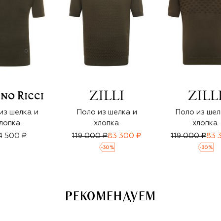
из шелка и
Поло из шелка и
Поло из шел
лопка
хлопка
хлопка
4 500 ₽
119 000 ₽
83 300 ₽
119 000 ₽
83 
-
30
%
-
30
%
РЕКОМЕНДУЕМ