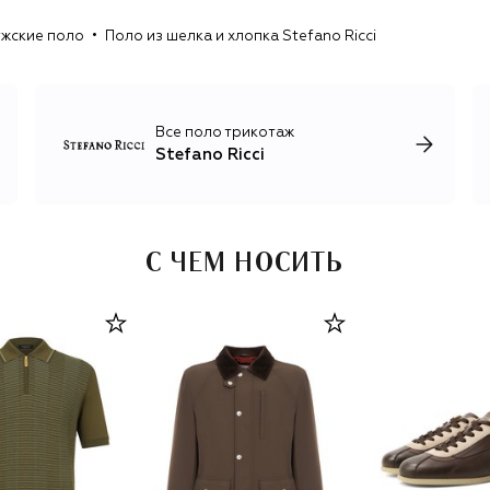
рисунками. Единственный принт, который украшает
жские поло
Поло из шелка и хлопка Stefano Ricci
неформальные футболки и лонгсливы, изображение
орла Royal Eagle, символизирующего честь, силу и
достоинство.
Все поло трикотаж
Stefano Ricci
С ЧЕМ НОСИТЬ