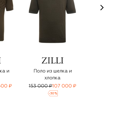
ка и
Поло из шелка и
Поло из шелка и
хлопка
хлопка
300 ₽
153 000 ₽
107 000 ₽
152 000 ₽
106 500 ₽
-
30
%
-
30
%