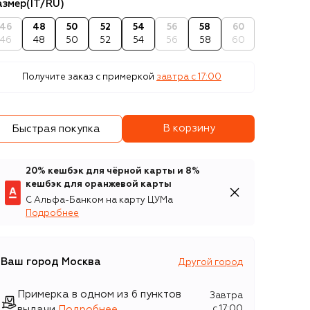
азмер
(IT/RU)
46
48
50
52
54
56
58
60
46
48
50
52
54
56
58
60
Получите заказ с примеркой
завтра c 17:00
В корзину
Быстрая покупка
20% кешбэк для чёрной карты и 8%
кешбэк для оранжевой карты
С Альфа-Банком на карту ЦУМа
Подробнее
Ваш город
Москва
Другой город
Примерка в одном из 6 пунктов
Завтра
выдачи
Подробнее
c 17:00