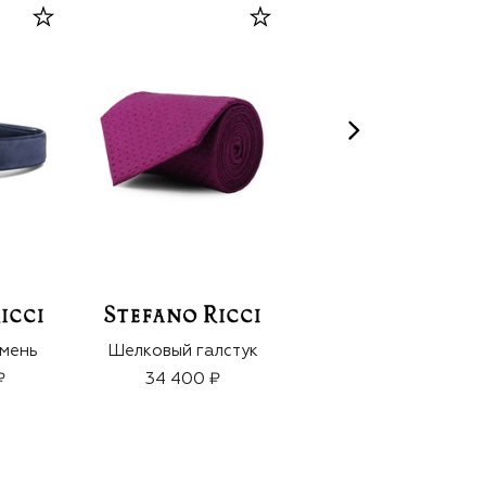
мень
Шелковый галстук
Парфюмерная вода
Millesime Fougere
₽
34 400 ₽
Royale (100ml)
39 900 ₽