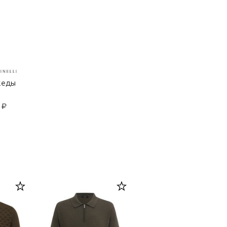
кеды
 ₽