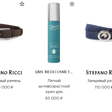
QMS MEDICOSMETICS
вый ремень
Легкий
Замшевый ре
антивозрастной
0 000 ₽
110 000 
крем для
интенсивного
85 000 ₽
укрепления зрелой
кожи «3D-