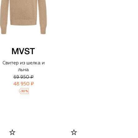
Свитер из шелка и
льна
69 950 ₽
48 950 ₽
-
30
%