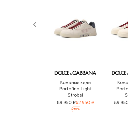
Кожаные кеды
Кожа
Portofino Light
Porto
Strobel
S
89 950 ₽
62 950 ₽
89 950
-
30
%