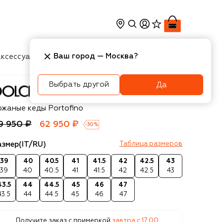
Ваш город —
Москва
?
ксессуары
Косметика
Интерьер
Новости
Выбрать другой
Да
olce & Gabbana
ожаные кеды Portofino
9 950 ₽
62 950 ₽
-
30
%
азмер
(IT/RU)
Таблица размеров
39
40
40.5
41
41.5
42
42.5
43
39
40
40.5
41
41.5
42
42.5
43
43.5
44
44.5
45
46
47
43.5
44
44.5
45
46
47
Получите заказ с примеркой
завтра c 17:00