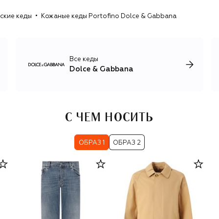
для детей, косметика и парфюмерия, кроме того, каждый
ские кеды
Кожаные кеды Portofino Dolce & Gabbana
год Dolce & Gabbana представляют коллекцию от-кутюр
и линию высокого ювелирного искусства Alta Moda.
Все кеды
Dolce & Gabbana
С ЧЕМ НОСИТЬ
ОБРАЗ 1
ОБРАЗ 2