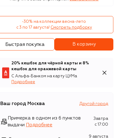
-30% на коллекции весна-лето 

с 3 по 17 августа!
Смотреть подборку
В корзину
Быстрая покупка
20% кешбэк для чёрной карты и 8%
кешбэк для оранжевой карты
С Альфа-Банком на карту ЦУМа
Подробнее
Ваш город
Москва
Другой город
Примерка в одном из 6 пунктов
Завтра
выдачи
Подробнее
c 17:00
9 августа