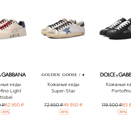
ные кеды
Кожаные кеды
Кожаные к
fino Light
Super-Star
Portofin
trobel
 ₽
62 950 ₽
72 650 ₽
49 950 ₽
119 500 ₽
83 
-
30
%
-
30
%
-
30
%