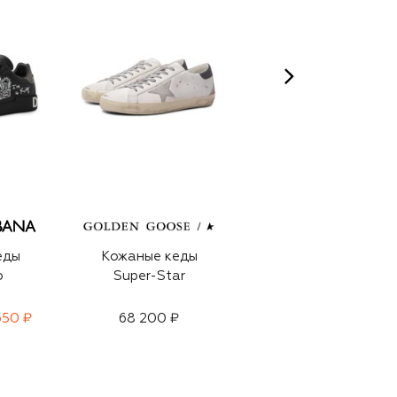
еды
Кожаные кеды
Кожаные кеды
o
Super-Star
Portofino
650 ₽
68 200 ₽
57 750 ₽