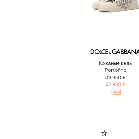
Кожаные кеды
Portofino
89 950 ₽
62 950 ₽
-
30
%