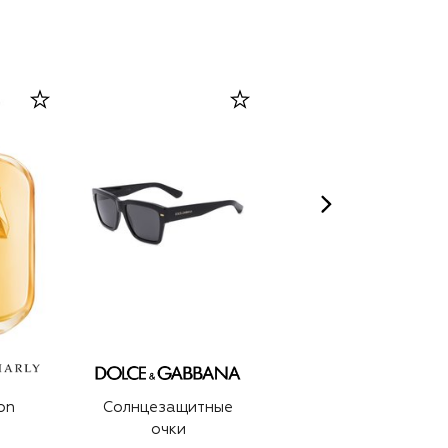
on
Солнцезащитные
Солнцезащитные
очки
очки