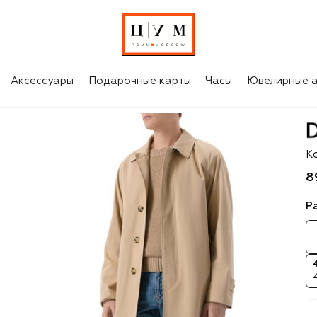
Аксессуары
Подарочные карты
Часы
Ювелирные а
D
К
8
Р