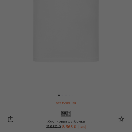
BEST-SELLER
MC2 Saint Barth
Хлопковая футболка
11 950 ₽
8 365 ₽
-
30
%