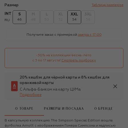
Размер
Таблица размеров
INT
S
M
L
XL
XXL
3XL
46
48
50
52
54
56
RU
Получите заказ с примеркой
завтра c 17:00
-30% на коллекции весна-лето 

с 3 по 17 августа!
Смотреть подборку
20% кешбэк для чёрной карты и 8% кешбэк для
оранжевой карты
С Альфа-Банком на карту ЦУМа
Подробнее
О ТОВАРЕ
РАЗМЕРЫ И ПОСАДКА
О БРЕНДЕ
В капсульную коллекцию The Simpson Special Edition вошла
футболка Arnott с изображением Гомера Симпсона и надписью