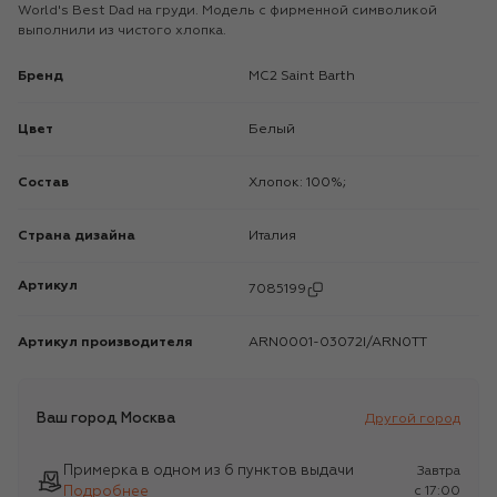
World's Best Dad на груди. Модель с фирменной символикой
выполнили из чистого хлопка.
Бренд
MC2 Saint Barth
Цвет
Белый
Состав
Хлопок: 100%;
Страна дизайна
Италия
Артикул
7085199
Артикул производителя
ARN0001-03072I/ARN0TT
Ваш город
Москва
Другой город
Примерка в одном из 6 пунктов выдачи
Завтра
Подробнее
c 17:00