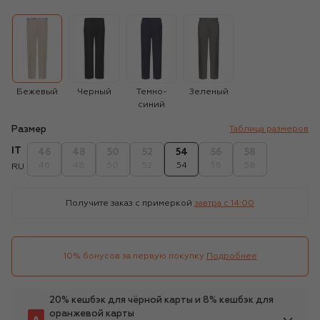
Бежевый
Черный
Темно-
Зеленый
синий
Размер
Таблица размеров
IT
46
48
50
52
54
56
58
46
48
50
52
54
56
58
RU
Получите заказ с примеркой
завтра c 14:00
10% бонусов за первую покупку
Подробнее
20% кешбэк для чёрной карты и 8% кешбэк для
оранжевой карты