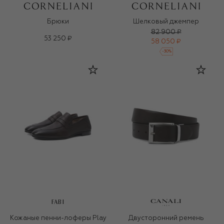
Брюки
Шелковый джемпер
82 900 ₽
53 250 ₽
58 050 ₽
-
30
%
FABI
Кожаные пенни-лоферы Play
Двусторонний ремень