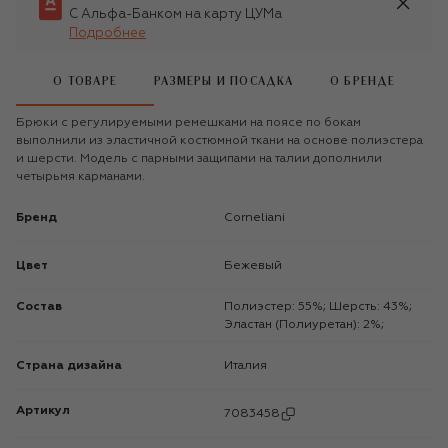
С Альфа-Банком на карту ЦУМа
Подробнее
О ТОВАРЕ
РАЗМЕРЫ И ПОСАДКА
О БРЕНДЕ
Брюки с регулируемыми ремешками на поясе по бокам
выполнили из эластичной костюмной ткани на основе полиэстера
и шерсти. Модель с парными защипами на талии дополнили
четырьмя карманами.
Бренд
Corneliani
Цвет
Бежевый
Состав
Полиэстер: 55%; Шерсть: 43%;
Эластан (Полиуретан): 2%;
Страна дизайна
Италия
Артикул
7083458