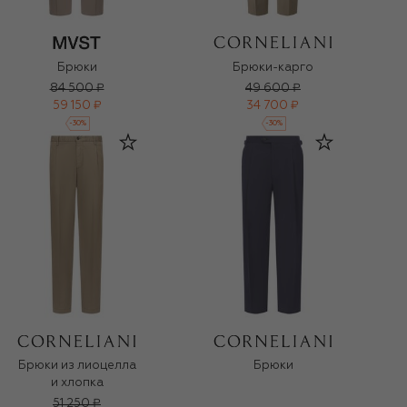
Брюки
Брюки-карго
84 500 ₽
49 600 ₽
59 150 ₽
34 700 ₽
-
30
%
-
30
%
Брюки из лиоцелла
Брюки
и хлопка
51 250 ₽