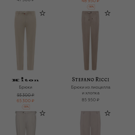
47 500 ₽
48 950 ₽
-
30
%
Брюки
Брюки из лиоцелла
и хлопка
93 300 ₽
85 950 ₽
65 300 ₽
-
30
%