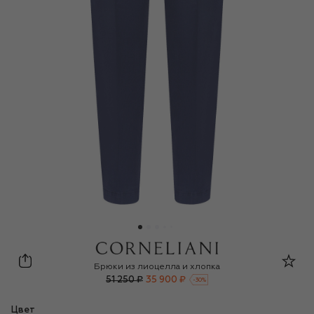
Corneliani
Брюки из лиоцелла и хлопка
51 250 ₽
35 900 ₽
-
30
%
Цвет