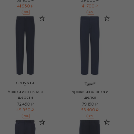
59 950 ₽
59 600 ₽
41 950 ₽
41 700 ₽
-
30
%
-
30
%
Брюки изо льна и
Брюки из хлопка и
шерсти
шелка
72 450 ₽
79 150 ₽
49 950 ₽
55 400 ₽
-
30
%
-
30
%