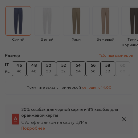
Синий
Белый
Хаки
Бежевый
Темн
коричн
Размер
Таблица размеров
IT
46
48
50
52
54
56
58
60
46
48
50
52
54
56
58
60
RU
Получите заказ с примеркой
сегодня c 14:00
20% кешбэк для чёрной карты и 8% кешбэк для
оранжевой карты
С Альфа-Банком на карту ЦУМа
Подробнее