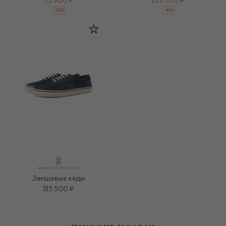
35 900 ₽
239 500 ₽
-
30
%
-
30
%
Замшевые кеды
135 500 ₽