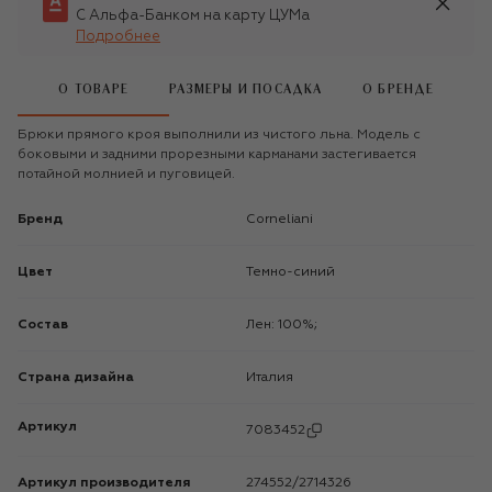
С Альфа-Банком на карту ЦУМа
Подробнее
О ТОВАРЕ
РАЗМЕРЫ И ПОСАДКА
О БРЕНДЕ
Брюки прямого кроя выполнили из чистого льна. Модель с
боковыми и задними прорезными карманами застегивается
потайной молнией и пуговицей.
Бренд
Corneliani
Цвет
Темно-синий
Состав
Лен: 100%;
Страна дизайна
Италия
Артикул
7083452
Артикул производителя
274552/2714326