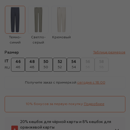
Темно-
Светло-
Кремовый
синий
серый
Размер
Таблица размеров
IT
46
48
50
52
54
56
58
46
48
50
52
54
56
58
RU
Получите заказ с примеркой
сегодня c 18:00
10% бонусов за первую покупку
Подробнее
20% кешбэк для чёрной карты и 8% кешбэк для
оранжевой карты