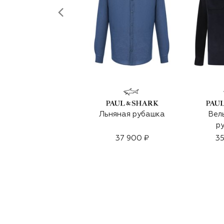
Льняная рубашка
Вел
р
37 900 ₽
35