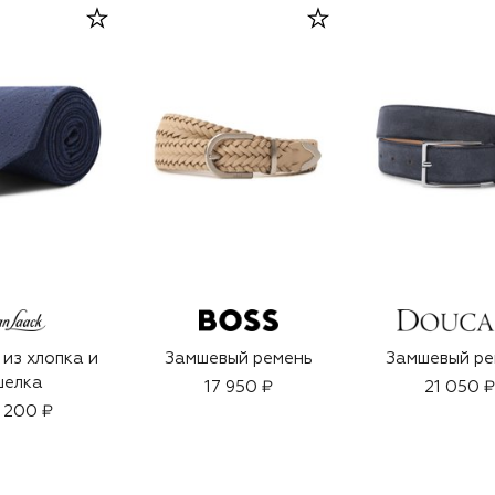
 из хлопка и
Замшевый ремень
Замшевый ре
шелка
17 950 ₽
21 050 ₽
 200 ₽