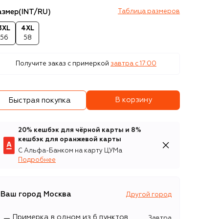
азмер
(INT/RU)
Таблица размеров
3XL
4XL
56
58
Получите заказ с примеркой
завтра c 17:00
В корзину
Быстрая покупка
20% кешбэк для чёрной карты и 8%
кешбэк для оранжевой карты
С Альфа-Банком на карту ЦУМа
Подробнее
Ваш город
Москва
Другой город
Примерка в одном из 6 пунктов
Завтра