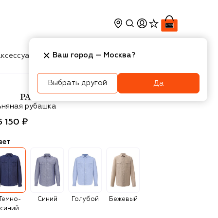
Ваш город —
Москва
?
ксессуары
Косметика
Интерьер
Новости
Выбрать другой
Да
aul&Shark
ьняная рубашка
6 150 ₽
вет
Темно-
Синий
Голубой
Бежевый
синий