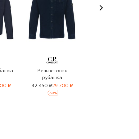
башка
Вельветовая
Шерстяная
рубашка
рубашка
500 ₽
42 450 ₽
29 700 ₽
97 400 ₽
68 200 ₽
-
30
%
-
30
%