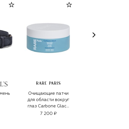
RARE PARIS
мень
Очищающие патчи
Бейсболка
для области вокруг
15 450 ₽
глаз Carbone Glacé
(30шт)
7 200 ₽