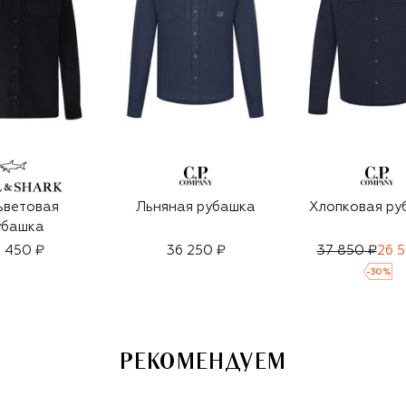
ьветовая
Льняная рубашка
Хлопковая ру
убашка
 450 ₽
36 250 ₽
37 850 ₽
26 
-
30
%
РЕКОМЕНДУЕМ