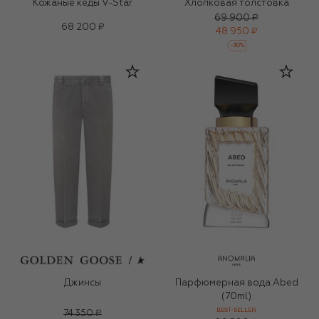
Кожаные кеды V-Star
Хлопковая толстовка
69 900 ₽
68 200 ₽
48 950 ₽
-
30
%
Джинсы
Парфюмерная вода Abed
(70ml)
BEST-SELLER
74 350 ₽