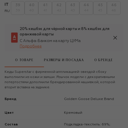
IT
39
40
41
42
43
44
45
46
39
40
41
42
43
44
45
46
RU
20% кешбэк для чёрной карты и 8% кешбэк для
оранжевой карты
С Альфа-Банком на карту ЦУМа
Подробнее
О ТОВАРЕ
РАЗМЕРЫ И ПОСАДКА
О БРЕНДЕ
Кеды Superstar с фирменной аппликацией-звездой сбоку
выполнили из кожи и замши. Язычок модели с декоративными
потертостями дополнили брендированной нашивкой, которой
вторит вставка на заднике.
Бренд
Golden Goose Deluxe Brand
Цвет
Кремовый
Состав
Подкладка-текстиль: 69%;