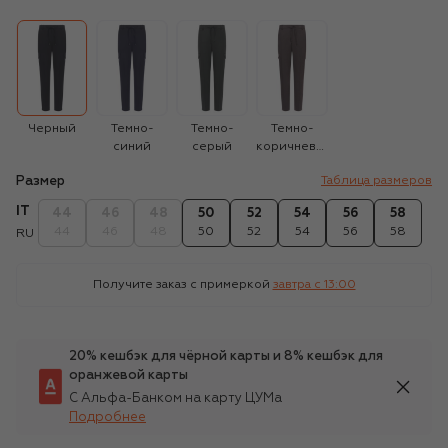
Черный
Темно-
Темно-
Темно-
синий
серый
коричневый
Размер
Таблица размеров
IT
44
46
48
50
52
54
56
58
44
46
48
50
52
54
56
58
RU
Получите заказ с примеркой
завтра c 13:00
20% кешбэк для чёрной карты и 8% кешбэк для
оранжевой карты
С Альфа-Банком на карту ЦУМа
Подробнее