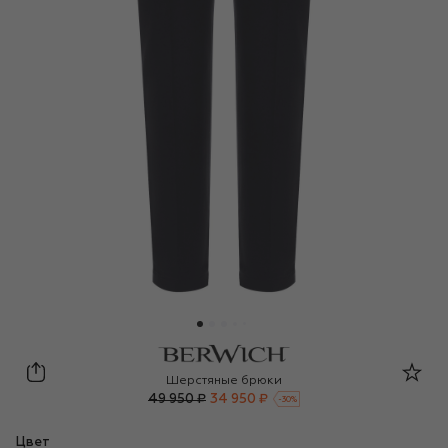
Berwich
Шерстяные брюки
49 950 ₽
34 950 ₽
-
30
%
Цвет