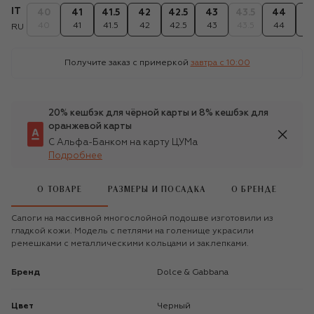
IT
40
41
41.5
42
42.5
43
43.5
44
4
40
41
41.5
42
42.5
43
43.5
44
4
RU
Получите заказ с примеркой
завтра c 10:00
20% кешбэк для чёрной карты и 8% кешбэк для
оранжевой карты
С Альфа-Банком на карту ЦУМа
Подробнее
О ТОВАРЕ
РАЗМЕРЫ И ПОСАДКА
О БРЕНДЕ
Сапоги на массивной многослойной подошве изготовили из
гладкой кожи. Модель с петлями на голенище украсили
ремешками с металлическими кольцами и заклепками.
Бренд
Dolce & Gabbana
Цвет
Черный