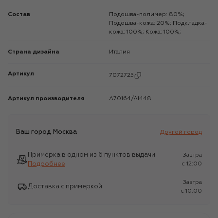
Состав
Подошва-полимер: 80%;
Подошва-кожа: 20%; Подкладка-
кожа: 100%; Кожа: 100%;
Страна дизайна
Италия
Артикул
7072725
Артикул производителя
A70164/AI448
Ваш город
Москва
Другой город
Примерка в одном из 6 пунктов выдачи
Завтра
Подробнее
c 12:00
Завтра
Доставка с примеркой
c 10:00