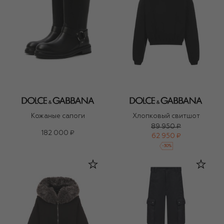
Кожаные сапоги
Хлопковый свитшот
89 950 ₽
182 000 ₽
62 950 ₽
-
30
%