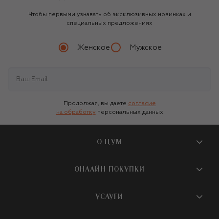
Чтобы первыми узнавать об эксклюзивных новинках и
специальных предложениях
Женское
Мужское
Продолжая, вы даете
согласие
на обработку
персональных данных
О ЦУМ
О магазине
ОНЛАЙН ПОКУПКИ
Новости и события
Вопросы и ответы
УСЛУГИ
Бутики и ПВЗ ЦУМ
Мобильное приложение
Контакты