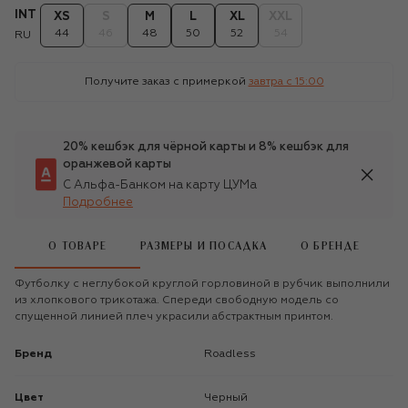
INT
XS
S
M
L
XL
XXL
44
46
48
50
52
54
RU
Получите заказ с примеркой
завтра c 15:00
20% кешбэк для чёрной карты и 8% кешбэк для
оранжевой карты
С Альфа-Банком на карту ЦУМа
Подробнее
О ТОВАРЕ
РАЗМЕРЫ И ПОСАДКА
О БРЕНДЕ
Футболку с неглубокой круглой горловиной в рубчик выполнили
из хлопкового трикотажа. Спереди свободную модель со
спущенной линией плеч украсили абстрактным принтом.
Бренд
Roadless
Цвет
Черный