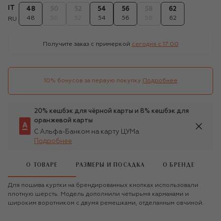
IT
48
50
52
54
56
58
62
48
50
52
54
56
58
62
RU
Получите заказ с примеркой
сегодня c 17:00
10% бонусов за первую покупку
Подробнее
20% кешбэк для чёрной карты и 8% кешбэк для
оранжевой карты
С Альфа-Банком на карту ЦУМа
Подробнее
О ТОВАРЕ
РАЗМЕРЫ И ПОСАДКА
О БРЕНДЕ
Для пошива куртки на брендированных кнопках использовали
плотную шерсть. Модель дополнили четырьмя карманами и
широким воротником с двумя ремешками, отделанным овчиной.