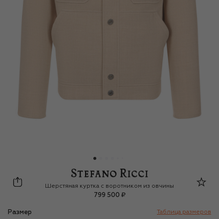
Stefano Ricci
Шерстяная куртка с воротником из овчины
799 500 ₽
Размер
Таблица размеров