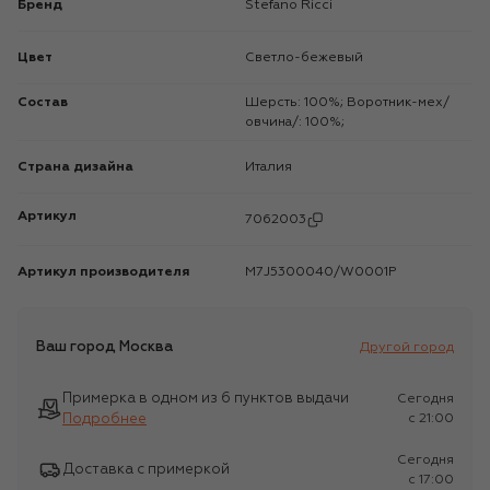
Бренд
Stefano Ricci
Цвет
Светло-бежевый
Состав
Шерсть: 100%; Воротник-мех/
овчина/: 100%;
Страна дизайна
Италия
Артикул
7062003
Артикул производителя
M7J5300040/W0001P
Ваш город
Москва
Другой город
Примерка в одном из 6 пунктов выдачи
Сегодня
Подробнее
c 21:00
Сегодня
Доставка с примеркой
c 17:00