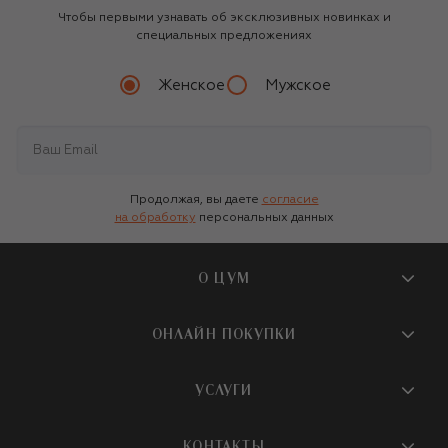
Чтобы первыми узнавать об эксклюзивных новинках и
специальных предложениях
Женское
Мужское
Продолжая, вы даете
согласие
на обработку
персональных данных
О ЦУМ
О магазине
ОНЛАЙН ПОКУПКИ
Новости и события
Вопросы и ответы
УСЛУГИ
Бутики и ПВЗ ЦУМ
Мобильное приложение
Контакты
Шопинг-сервисы
КОНТАКТЫ