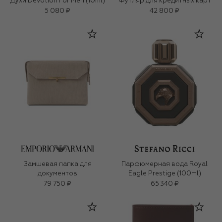
Духи Devotion For Men (10ml)
Футляр для кредитных карт
5 080 ₽
42 800 ₽
Замшевая папка для
Парфюмерная вода Royal
документов
Eagle Prestige (100ml)
79 750 ₽
65 340 ₽