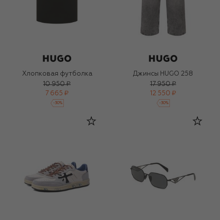
Хлопковая футболка
Джинсы HUGO 258
10 950 ₽
17 950 ₽
7 665 ₽
12 550 ₽
-
30
%
-
30
%