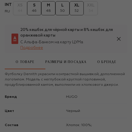
INT
XS
S
M
L
XL
XXL
44
46
48
50
52
54
RU
20% кешбэк для чёрной карты и 8% кешбэк для
оранжевой карты
С Альфа-Банком на карту ЦУМа
Подробнее
О ТОВАРЕ
РАЗМЕРЫ И ПОСАДКА
О БРЕНДЕ
Футболку Denrith украсили контрастной вышивкой, дополненной
логотипом. Модель с неглубокой круглой горловиной,
продублированной кантом, выполнили из хлопкового джерси.
Бренд
HUGO
Цвет
Черный
Состав
Хлопок: 100%;