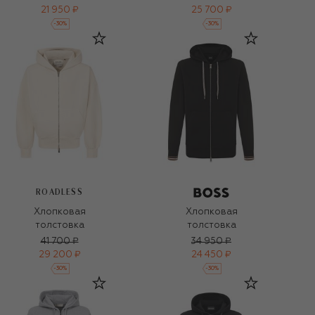
21 950 ₽
25 700 ₽
-
30
%
-
30
%
ROADLESS
Хлопковая
Хлопковая
толстовка
толстовка
41 700 ₽
34 950 ₽
29 200 ₽
24 450 ₽
-
30
%
-
30
%