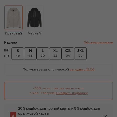
Кремовый
Черный
Размер
Таблица размеров
INT
S
M
L
XL
XXL
3XL
46
48
50
52
54
56
RU
Получите заказ с примеркой
сегодня c 15:00
-30% на коллекции весна-лето 

с 3 по 17 августа!
Смотреть подборку
20% кешбэк для чёрной карты и 8% кешбэк для
оранжевой карты