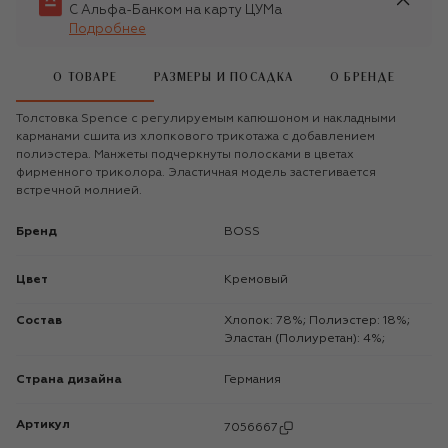
С Альфа-Банком на карту ЦУМа
Подробнее
О ТОВАРЕ
РАЗМЕРЫ И ПОСАДКА
О БРЕНДЕ
Толстовка Spence с регулируемым капюшоном и накладными
карманами сшита из хлопкового трикотажа с добавлением
полиэстера. Манжеты подчеркнуты полосками в цветах
фирменного триколора. Эластичная модель застегивается
встречной молнией.
Бренд
BOSS
Цвет
Кремовый
Состав
Хлопок: 78%; Полиэстер: 18%;
Эластан (Полиуретан): 4%;
Страна дизайна
Германия
Артикул
7056667