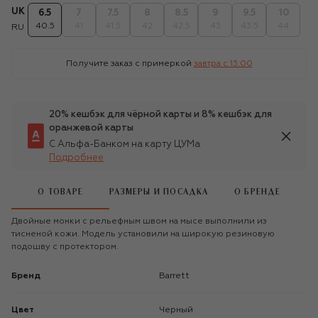
UK
6.5
7
7.5
8
8.5
9
9.5
10
40.5
41
41.5
42
42.5
43
43.5
44
RU
Получите заказ с примеркой
завтра c 13:00
20% кешбэк для чёрной карты и 8% кешбэк для
оранжевой карты
С Альфа-Банком на карту ЦУМа
Подробнее
О ТОВАРЕ
РАЗМЕРЫ И ПОСАДКА
О БРЕНДЕ
Двойные монки с рельефным швом на мысе выполнили из
тисненой кожи. Модель установили на широкую резиновую
подошву с протектором.
Бренд
Barrett
Цвет
Черный