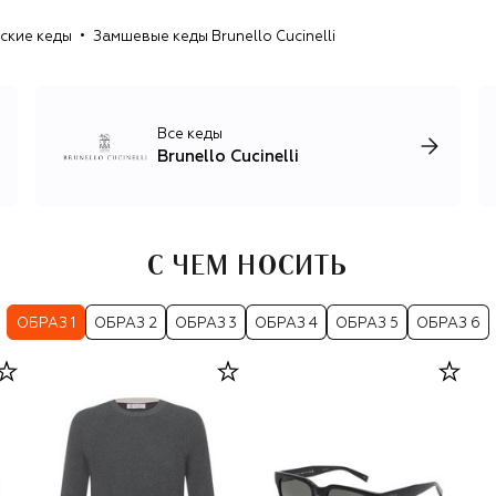
свойства которой усиливают шелк, лен, шерсть и
ские кеды
Замшевые кеды Brunello Cucinelli
хлопок.
Помимо кашемирового трикотажа, бренд выпускает
домашний текстиль и предметы декора, одежду и
аксессуары для мужчин и женщин в стиле smart casual и
Все кеды
спорт-шик: брючные костюмы из шерсти и льна,
Brunello Cucinelli
шелковые платья с изящными вышивками, базовые вещи
для спорта и путешествий, элегантные пальто и
пуховики.
С ЧЕМ НОСИТЬ
ОБРАЗ 1
ОБРАЗ 2
ОБРАЗ 3
ОБРАЗ 4
ОБРАЗ 5
ОБРАЗ 6