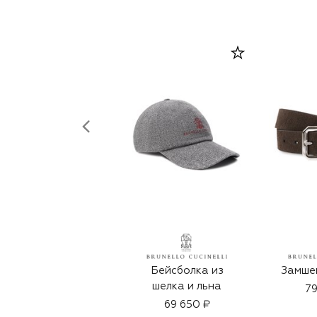
Бейсболка из
Замше
шелка и льна
79
69 650 ₽