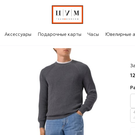
Аксессуары
Подарочные карты
Часы
Ювелирные а
Br
З
1
Р