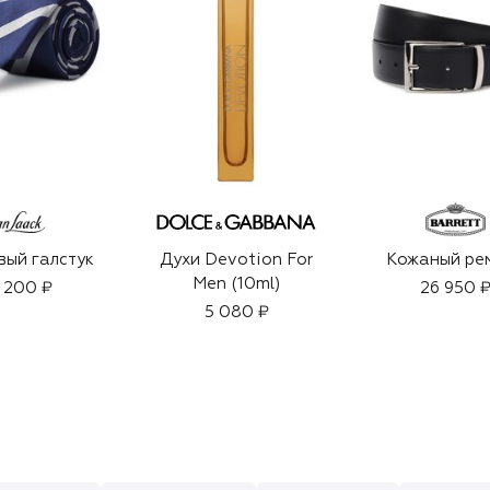
ый галстук
Духи Devotion For
Кожаный ре
Men (10ml)
 200 ₽
26 950 
5 080 ₽