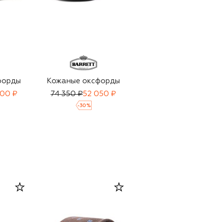
форды
Кожаные оксфорды
Кожаные оксфорды
200 ₽
74 350 ₽
52 050 ₽
84 900 ₽
-
30
%