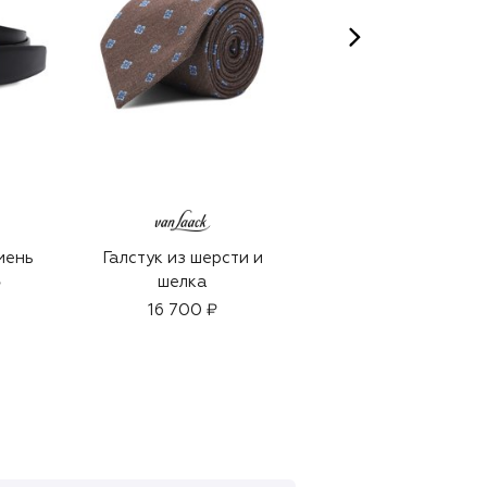
GRAHAM AND POTT
мень
Галстук из шерсти и
Духи Grey Vicuna
шелка
(100ml)
₽
16 700 ₽
49 000 ₽