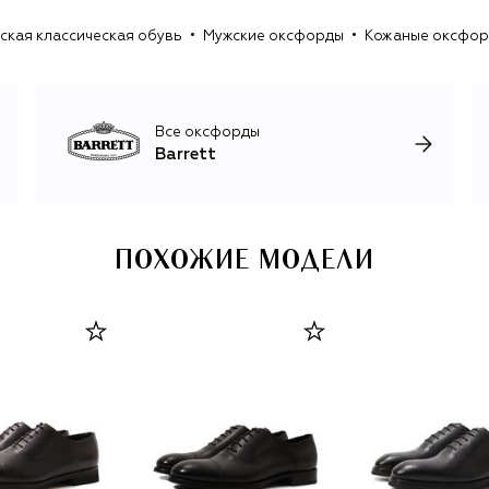
хайкерами, челси и дезертами. Более расслабленные
ская классическая обувь
Мужские оксфорды
Кожаные оксфорд
модели с элементами спортивного стиля выходят в
коллекции Blu Barrett, запущенной в 1999 году.
Все оксфорды
Barrett
ПОХОЖИЕ МОДЕЛИ