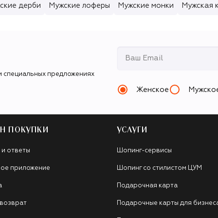
ские дерби
Мужские лоферы
Мужские монки
Мужская к
и специальных предложениях
Женское
Мужско
Н ПОКУПКИ
УСЛУГИ
 и ответы
Шопинг-сервисы
ое приложение
Шопинг со стилистом ЦУМ
а
Подарочная карта
 возврат
Подарочные карты для бизнес