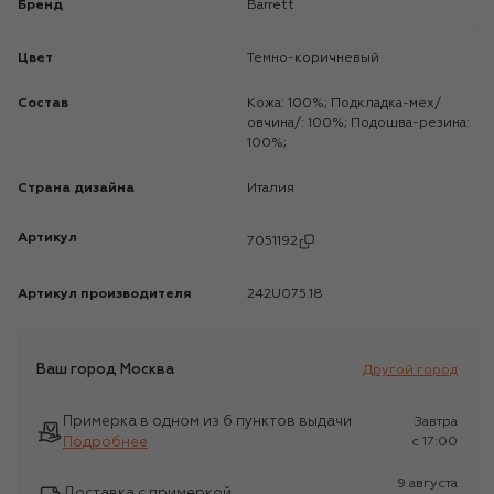
Бренд
Barrett
Цвет
Темно-коричневый
Состав
Кожа: 100%; Подкладка-мех/
овчина/: 100%; Подошва-резина:
100%;
Страна дизайна
Италия
Артикул
7051192
Артикул производителя
242U075.18
Ваш город
Москва
Другой город
Примерка в одном из 6 пунктов выдачи
Завтра
Подробнее
c 17:00
9 августа
Доставка с примеркой