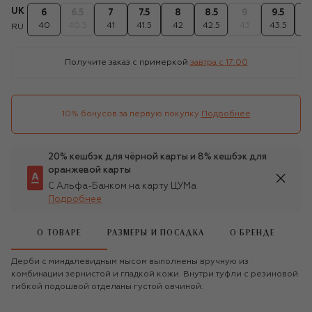
UK
6
6.5
7
7.5
8
8.5
9
9.5
1
40
40.5
41
41.5
42
42.5
43
43.5
4
RU
Получите заказ с примеркой
завтра c 17:00
10% бонусов за первую покупку
Подробнее
20% кешбэк для чёрной карты и 8% кешбэк для
оранжевой карты
С Альфа-Банком на карту ЦУМа
Подробнее
О ТОВАРЕ
РАЗМЕРЫ И ПОСАДКА
О БРЕНДЕ
Дерби с миндалевидным мысом выполнены вручную из
комбинации зернистой и гладкой кожи. Внутри туфли с резиновой
гибкой подошвой отделаны густой овчиной.