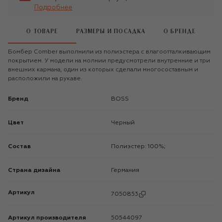
Подробнее
О ТОВАРЕ
РАЗМЕРЫ И ПОСАДКА
О БРЕНДЕ
Бомбер Comber выполнили из полиэстера с влагоотталкивающим
покрытием. У модели на молнии предусмотрели внутренние и три
внешних кармана, один из которых сделали многосоставным и
расположили на рукаве.
Бренд
BOSS
Цвет
Черный
Состав
Полиэстер: 100%;
Страна дизайна
Германия
Артикул
7050853
Артикул производителя
50544097