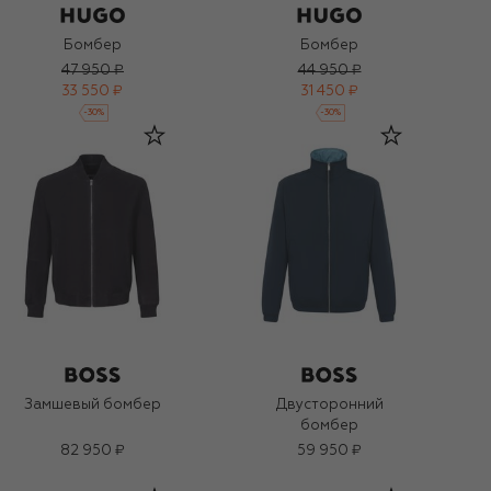
Бомбер
Бомбер
47 950 ₽
44 950 ₽
33 550 ₽
31 450 ₽
-
30
%
-
30
%
Замшевый бомбер
Двусторонний
бомбер
82 950 ₽
59 950 ₽