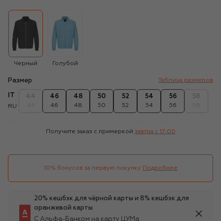
Черный
Голубой
Размер
Таблица размеров
IT
44
46
48
50
52
54
56
58
44
46
48
50
52
54
56
58
RU
Получите заказ с примеркой
завтра c 17:00
10% бонусов за первую покупку
Подробнее
20% кешбэк для чёрной карты и 8% кешбэк для
оранжевой карты
С Альфа-Банком на карту ЦУМа