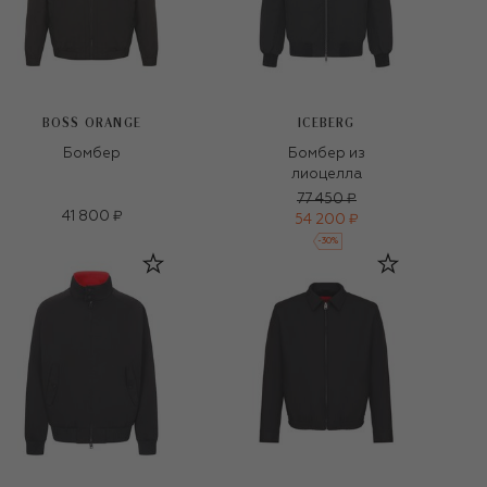
BOSS ORANGE
ICEBERG
Бомбер
Бомбер из
лиоцелла
77 450 ₽
41 800 ₽
54 200 ₽
-
30
%