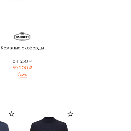
Кожаные оксфорды
84 550 ₽
59 200 ₽
-
30
%