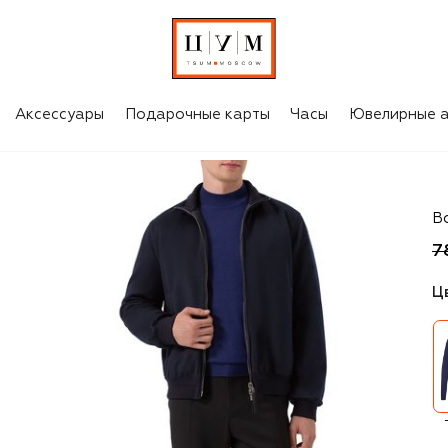
Аксессуары
Подарочные карты
Часы
Ювелирные а
Fe
В
7
Ц