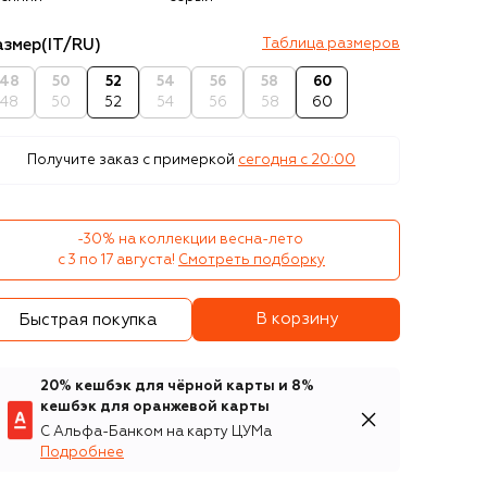
азмер
(IT/RU)
Таблица размеров
48
50
52
54
56
58
60
48
50
52
54
56
58
60
Получите заказ с примеркой
сегодня c 20:00
-30% на коллекции весна-лето 

с 3 по 17 августа!
Смотреть подборку
В корзину
Быстрая покупка
20% кешбэк для чёрной карты и 8%
кешбэк для оранжевой карты
С Альфа-Банком на карту ЦУМа
Подробнее