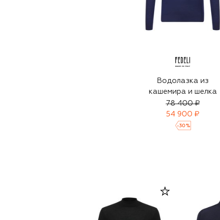
Водолазка из
кашемира и шелка
78 400 ₽
54 900 ₽
-
30
%