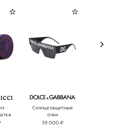
из
Солнцезащитные
Парфюмерная вода
латка
очки
Royal Eagle
Prestige (100ml)
₽
39 000 ₽
65 340 ₽