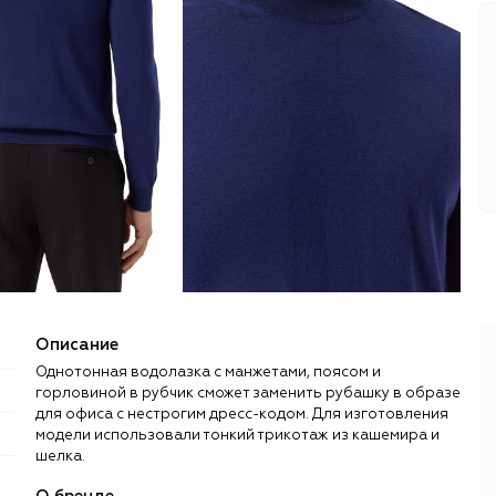
Описание
Однотонная водолазка с манжетами, поясом и
горловиной в рубчик сможет заменить рубашку в образе
для офиса с нестрогим дресс-кодом. Для изготовления
модели использовали тонкий трикотаж из кашемира и
шелка.