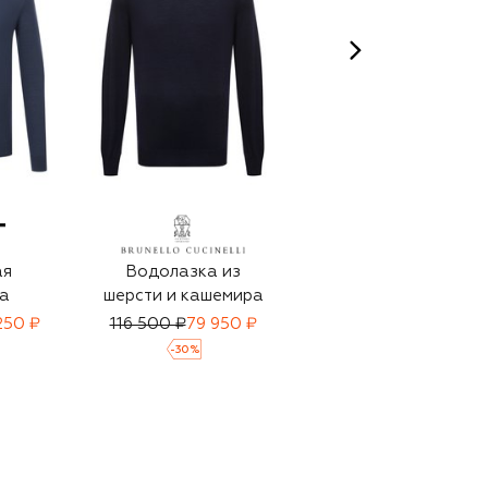
ая
Водолазка из
Шерстяная
а
шерсти и кашемира
водолазка
250 ₽
116 500 ₽
79 950 ₽
137 500 ₽
96 250 ₽
-
30
%
-
30
%