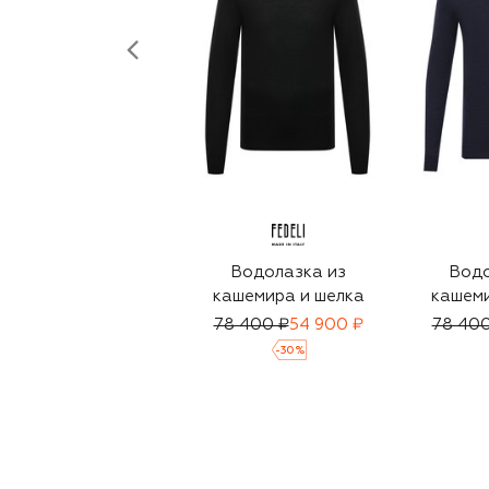
Водолазка из
Водо
кашемира и шелка
кашеми
78 400 ₽
54 900 ₽
78 400
-
30
%