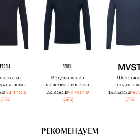
лазка из
Водолазка из
Шерстян
ра и шелка
кашемира и шелка
водолазк
 ₽
54 900 ₽
78 400 ₽
54 900 ₽
137 500 ₽
96 
-
30
%
-
30
%
-
30
%
РЕКОМЕНДУЕМ