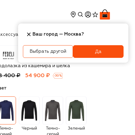
Ваш город —
Москва
?
ксессуары
Косметика
Интерьер
Новости
Выбрать другой
Да
deli
одолазка из кашемира и шелка
8 400 ₽
54 900 ₽
-
30
%
вет
Темно-
Черный
Темно-
Зеленый
синий
серый