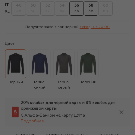
IT
48
50
52
54
56
58
60
48
50
52
54
56
58
60
RU
Получите заказ с примеркой
сегодня c 20:00
Цвет
Черный
Темно-
Темно-
Зеленый
синий
серый
20% кешбэк для чёрной карты и 8% кешбэк для
оранжевой карты
С Альфа-Банком на карту ЦУМа
Подробнее