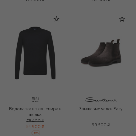
139 500 ₽
162 500 ₽
Водолазка из кашемира и
Замшевые челси Easy
шелка
78 400 ₽
99 500 ₽
54 900 ₽
-
30
%