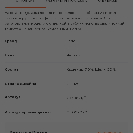
О ТОВАРЕ
РАЗМЕРЫ И ПОСАДКА
О БРЕНДЕ
Базовая водолазка дополнит повседневные образы и сможет
заменить рубашку в офисе с нестрогим дресс-кодом. Для
изготовления модели с отделкой в рубчик использовали тонкий
трикотаж из кашемира, усиленный шелком.
Бренд
Fedeli
Цвет
Черный
Состав
Кашемир: 70%; Шелк: 30%;
Страна дизайна
Италия
Артикул
7050821
Артикул производителя
MU007090
Ваш город
Москва
Другой город