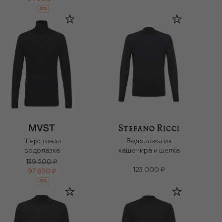
-
30
%
Шерстяная
Водолазка из
водолазка
кашемира и шелка
139 500 ₽
123 000 ₽
97 650 ₽
-
30
%