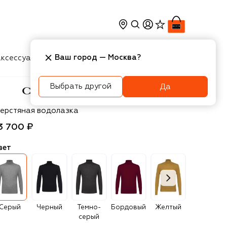
Ваш город —
Москва
?
ксессуары
Косметика
Интерьер
Новости
Выбрать другой
Да
nali
ерстяная водолазка
3 700 ₽
вет
Серый
Черный
Темно-
Бордовый
Желтый
Коричневый
серый