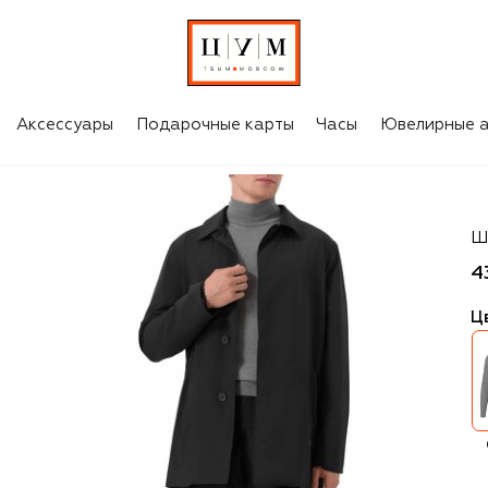
Аксессуары
Подарочные карты
Часы
Ювелирные а
Ca
Ш
4
Ц