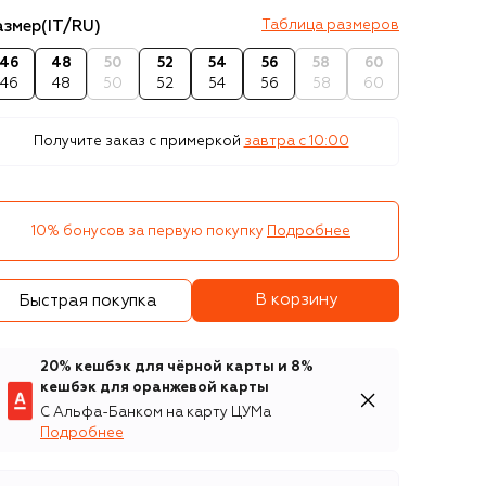
азмер
(IT/RU)
Таблица размеров
46
48
50
52
54
56
58
60
46
48
50
52
54
56
58
60
Получите заказ с примеркой
завтра c 10:00
10% бонусов за первую покупку
Подробнее
В корзину
Быстрая покупка
20% кешбэк для чёрной карты и 8%
кешбэк для оранжевой карты
С Альфа-Банком на карту ЦУМа
Подробнее