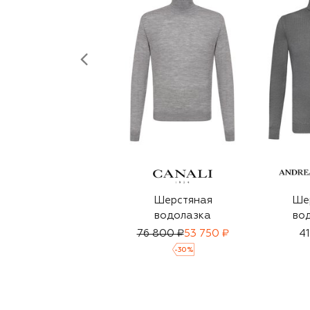
Шерстяная
Ше
водолазка
во
76 800 ₽
53 750 ₽
41
-
30
%