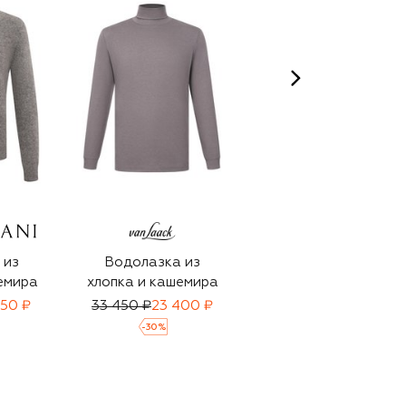
 из
Водолазка из
Шерстяная
емира
хлопка и кашемира
водолазка
950 ₽
33 450 ₽
23 400 ₽
52 800 ₽
36 950 ₽
-
30
%
-
30
%