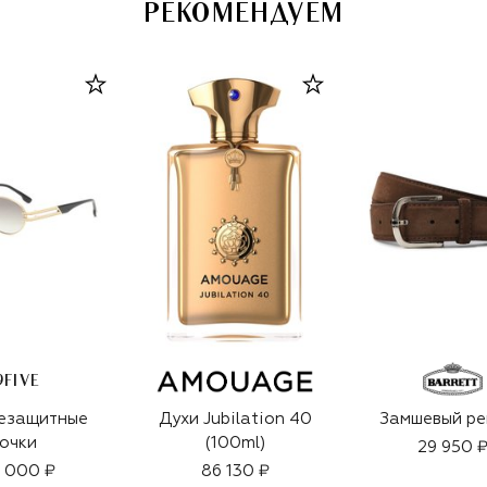
РЕКОМЕНДУЕМ
9FIVE
езащитные
Духи Jubilation 40
Замшевый ре
очки
(100ml)
29 950 
 000 ₽
86 130 ₽