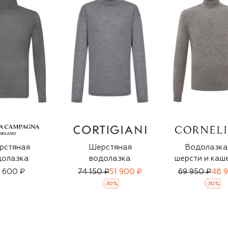
рстяная
Шерстяная
Водолазка
долазка
водолазка
шерсти и каш
 600 ₽
74 150 ₽
51 900 ₽
69 950 ₽
48 
-
30
%
-
30
%