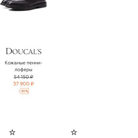
Кожаные пенни-
лоферы
54 150 ₽
37 900 ₽
-
30
%