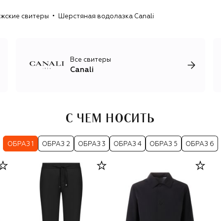
орнаментами, головными уборами и перчатками,
жские свитеры
Шерстяная водолазка Canali
кожаными ремнями и обувью в стиле smart casual.
Все свитеры
Canali
С ЧЕМ НОСИТЬ
ОБРАЗ 1
ОБРАЗ 2
ОБРАЗ 3
ОБРАЗ 4
ОБРАЗ 5
ОБРАЗ 6