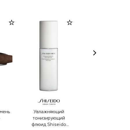
мень
Увлажняющий
Кожаный ремень
тонизирующий
₽
57 900 ₽
флюид Shiseido