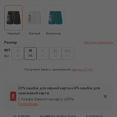
Черный
Белый
Бирюзовый
Размер
Таблица размеров
INT
S
M
L
XL
XXL
46
48
50
52
54
RU
Получите заказ с примеркой
завтра c 17:00
20% кешбэк для чёрной карты и 8% кешбэк для
оранжевой карты
С Альфа-Банком на карту ЦУМа
Подробнее
О ТОВАРЕ
РАЗМЕРЫ И ПОСАДКА
О БРЕНДЕ