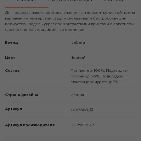
Для пошива плавок-шортов с эластичным поясом-кулиской, тремя
карманами и люверсами сзади использовали быстросохнущий
полиэстер. Модель украсили контрастными принтами с логотипом,
словно слегка стершимися со временем.
Бренд
Iceberg
Цвет
Черный
Состав
Полиэстер: 100%; Подкладка-
полиамид: 93%; Подкладка-
эластан (полиуретан): 7%;
Страна дизайна
Италия
Артикул
7047883
Артикул производителя
ICE25MBS03