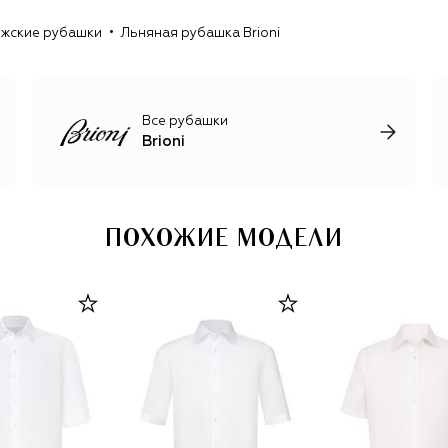
пополнении повседневного гардероба клиентов Brioni и
жские рубашки
Льняная рубашка Brioni
добавил в эстетику модного дома недостававшей
непринужденности. В коллекциях появились новые
фактуры и цвета, ненавязчивые принты и больше
изделий в контрастирующем со строгой классикой стиле
smart casual.
Все рубашки
Brioni
Имя Brioni прочно вошло в массовую культуру
благодаря кинофраншизе о Джеймсе Бонде: с 1995 по
2008 год агент 007 в исполнении разных актеров
неизменно носил костюм итальянского бренда. В 2023
году сотрудничество было возобновлено.
ПОХОЖИЕ МОДЕЛИ