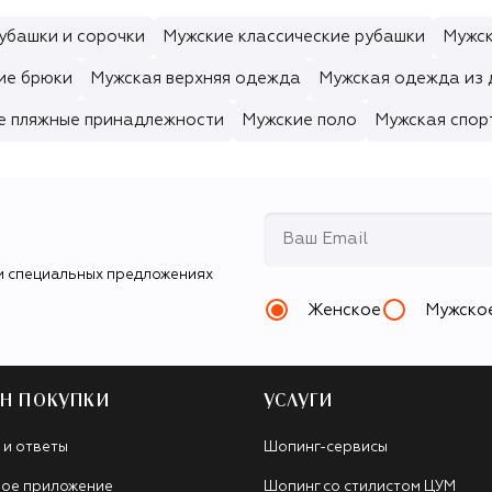
убашки и сорочки
Мужские классические рубашки
Мужск
ие брюки
Мужская верхняя одежда
Мужская одежда из
е пляжные принадлежности
Мужские поло
Мужская спор
и специальных предложениях
Женское
Мужско
Н ПОКУПКИ
УСЛУГИ
 и ответы
Шопинг-сервисы
ое приложение
Шопинг со стилистом ЦУМ