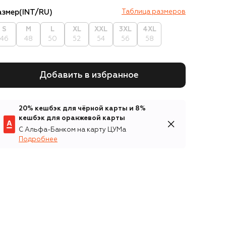
азмер
(INT/RU)
Таблица размеров
S
M
L
XL
XXL
3XL
4XL
46
48
50
52
54
56
58
Добавить в избранное
20% кешбэк для чёрной карты и 8%
кешбэк для оранжевой карты
С Альфа-Банком на карту ЦУМа
Подробнее