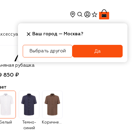
Ваш город —
Москва
?
ксессуары
Косметика
Интерьер
Новости
Выбрать другой
Да
ioni
ьняная рубашка
9 850 ₽
вет
Белый
Темно-
Коричневый
синий