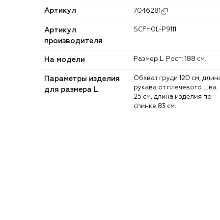
Артикул
7046281
Артикул
SCFH0L-P9111
производителя
На модели
Размер L. Рост: 188 см.
Параметры изделия
Обхват груди 120 см, длина
рукава от плечевого шва
для размера L
25 см, длина изделия по
спинке 83 см.