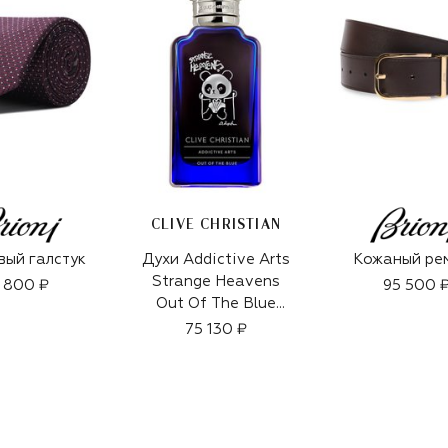
CLIVE CHRISTIAN
ый галстук
Духи Addictive Arts
Кожаный ре
Strange Heavens
 800 ₽
95 500 
Out Of The Blue
(50ml)
75 130 ₽