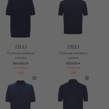
Поло из шелка и
Поло из хлопка и
хлопка
шелка
136 000 ₽
113 500 ₽
95 200 ₽
79 450 ₽
-
30
%
-
30
%