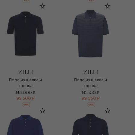
-
30
%
-
30
%
Поло из шелка и
Поло из шелка и
хлопка
хлопка
146 000 ₽
141 500 ₽
99 500 ₽
99 050 ₽
-
30
%
-
30
%