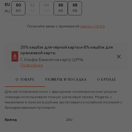
EU
60
62
64
66
68
60
62
64
66
68
RU
Получите заказ с примеркой
завтра c 14:00
20% кешбэк для чёрной карты и 8% кешбэк для
оранжевой карты
С Альфа-Банком на карту ЦУМа
Подробнее
О ТОВАРЕ
РАЗМЕРЫ И ПОСАДКА
О БРЕНДЕ
Для изготовления поло с фактурным геометрическим узором
спереди использовали тонкую шелковую пряжу. Модель с
манжетами и поясом в рубчик застегивается потайной молнией с
брендированным пуллером.
Бренд
Zilli