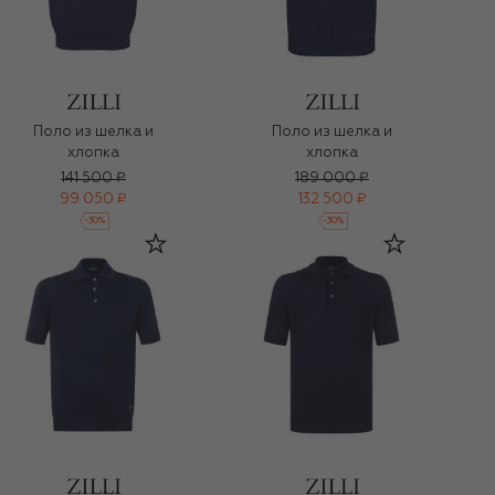
Поло из шелка и
Поло из шелка и
хлопка
хлопка
141 500 ₽
189 000 ₽
99 050 ₽
132 500 ₽
-
30
%
-
30
%