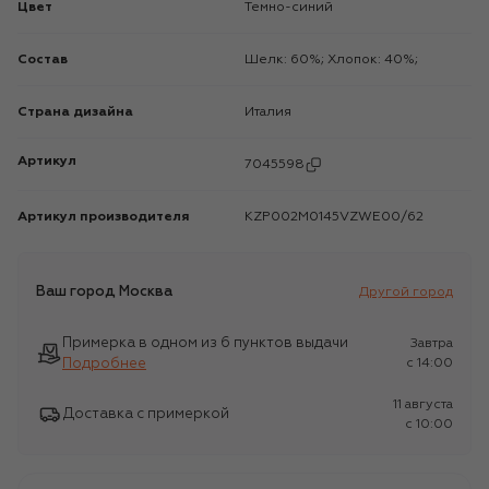
Цвет
Темно-синий
Состав
Шелк: 60%; Хлопок: 40%;
Страна дизайна
Италия
Артикул
7045598
Артикул производителя
KZP002M0145VZWE00/62
Ваш город
Москва
Другой город
Примерка в одном из 6 пунктов выдачи
Завтра
Подробнее
c 14:00
11 августа
Доставка с примеркой
c 10:00