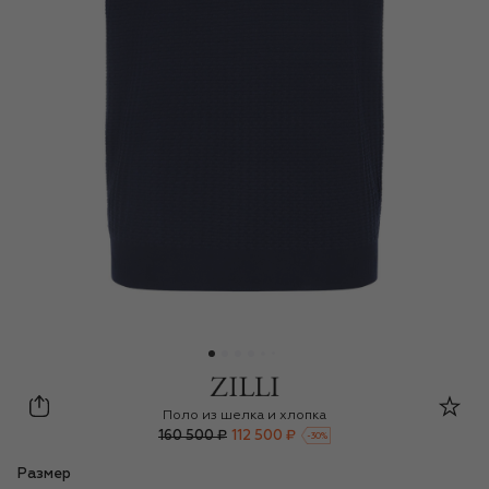
Zilli
Поло из шелка и хлопка
160 500 ₽
112 500 ₽
-
30
%
Размер