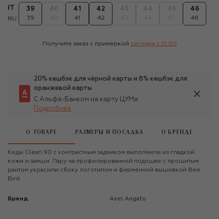
IT
39
40
41
42
43
44
45
46
39
40
41
42
43
44
45
46
RU
Получите заказ с примеркой
сегодня c 13:00
20% кешбэк для чёрной карты и 8% кешбэк для
оранжевой карты
С Альфа-Банком на карту ЦУМа
Подробнее
О ТОВАРЕ
РАЗМЕРЫ И ПОСАДКА
О БРЕНДЕ
Кеды Clean 90 с контрастным задником выполнили из гладкой
кожи и замши. Пару на профилированной подошве с прошитым
рантом украсили сбоку логотипом и фирменной вышивкой Bee
Bird.
Бренд
Axel Arigato