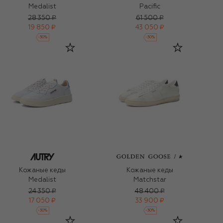
Medalist
Pacific
28 350 ₽
61 500 ₽
19 850 ₽
43 050 ₽
-
30
%
-
30
%
Кожаные кеды
Кожаные кеды
Medalist
Matchstar
24 350 ₽
48 400 ₽
17 050 ₽
33 900 ₽
-
30
%
-
30
%