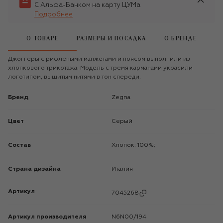
С Альфа-Банком на карту ЦУМа
Подробнее
О ТОВАРЕ
РАЗМЕРЫ И ПОСАДКА
О БРЕНДЕ
Джоггеры с рифлеными манжетами и поясом выполнили из
хлопкового трикотажа. Модель с тремя карманами украсили
логотипом, вышитым нитями в тон спереди.
Бренд
Zegna
Цвет
Серый
Состав
Хлопок: 100%;
Страна дизайна
Италия
Артикул
7045268
Артикул производителя
N6N00/194