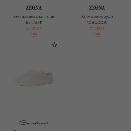
Хлопковые джоггеры
Хлопковое худи
87 550 ₽
108 500 ₽
59 950 ₽
75 950 ₽
-
30
%
-
30
%