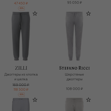
95 050 ₽
47 450 ₽
-
30
%
Джоггеры из хлопка
Шерстяные
и шелка
джоггеры
169 000 ₽
108 000 ₽
118 500 ₽
-
30
%