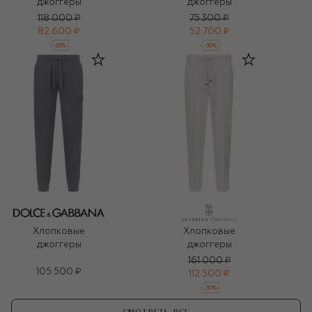
джоггеры
джоггеры
118 000 ₽
75 300 ₽
82 600 ₽
52 700 ₽
-
30
%
-
30
%
Хлопковые
Хлопковые
джоггеры
джоггеры
161 000 ₽
105 500 ₽
112 500 ₽
-
30
%